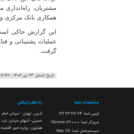
مشتریان، راه‌اندازی م
همکاری بانک مرکزی و...
این گزارش حاکی است، 
عملیات پشتیبانی و فنا
گرفت.
تاریخ انتشار: ۲۳ تیر ۱۴۰۴ - ۱۲:۴۲
مشخصات شما
راه های ارتباطی
آی‌پی شما:
216.73.216.74
آدرس: تهران - میدان امام
خمینی- انتهای خیابان باب
مرورگر شما:
131.0.0.0 Chrome
همایون- وزارت امور اقتصاد
سیستم‌عامل شما:
Mac OS