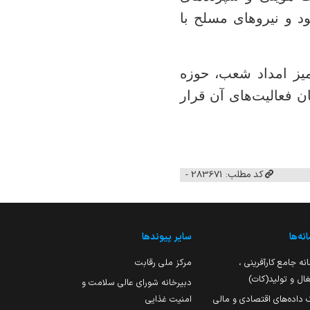
ود و نیروهای مسلح با
میز امداد شعب، حوزه
ن فعالیت‌های آن قرار
کد مطلب: 283671 -
نه‌ها
سایر پیوندها
نه جامع کارآفرینی ،
مرکز ملی رقابت
ال و تولید(کات)
دبیرخانه شورای عالی سلامت و
 داده‌های اقتصادی و مالی
امنیت غذایی