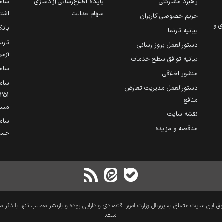
راهبرد مشارکتی
پایگاه اطلاع‌رسانی آزادسازی
ساما
سهام عدالت
اشتغ
حریم خصوصی کاربران
ی و
بانک
بیانیه تارنما
تارن
دستورالعمل بروز رسانی
آزمو
بیانیه توافق سطح خدمات
سام
منشور اخلاقی
ساما
دستورالعمل مدیریت تعارض
منافع
مست
نقشه سایت
سام
مناقصه و مزایده
حساب
 این سایت متعلق به پورتال وزارت امور اقتصادی و دارایی بوده و بازنشر مطالب تنها با ذکر م
است.