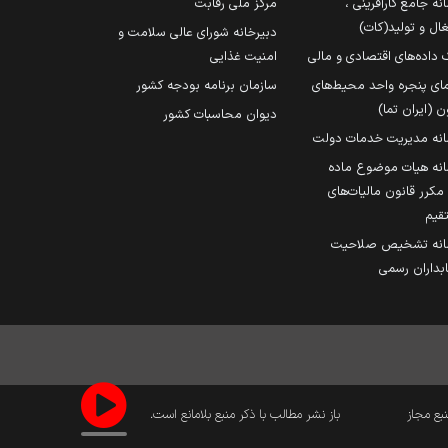
نه جامع کارآفرینی ،
مرکز ملی رقابت
ال و تولید(کات)
دبیرخانه شورای عالی سلامت و
 داده‌های اقتصادی و مالی
امنیت غذایی
مای پنجره واحد محیط‌های
سازمان برنامه بودجه کشور
ن (ایران تما)
دیوان محاسبات کشور
انه مدیریت خدمات دولت
نه هیات موضوع ماده
251 مکرر قانون مالیات‌های
قیم
انه تشخیص صلاحیت
داران رسمی
نبع مجاز
باز نشر مطالب با ذکر منبع بلامانع است.