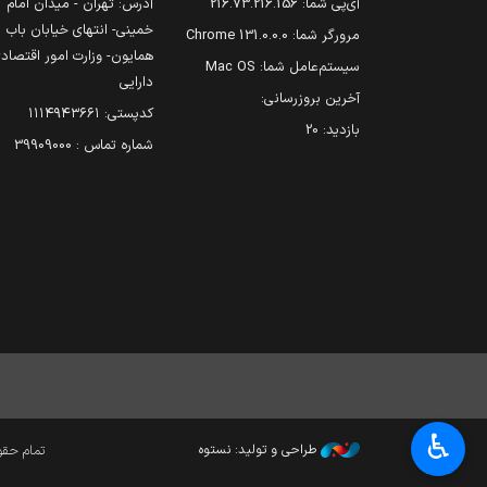
آی‌پی شما:
216.73.216.156
آدرس: تهران - میدان امام
خمینی- انتهای خیابان باب
مرورگر شما:
131.0.0.0 Chrome
همایون- وزارت امور اقتصاد
سیستم‌عامل شما:
Mac OS
دارایی
آخرین بروزرسانی:
کدپستی: ۱۱۱۴۹۴۳۶۶۱
بازدید:
20
شماره تماس : 39909000
♿︎
طراحی و تولید: نستوه
تمام حقوق