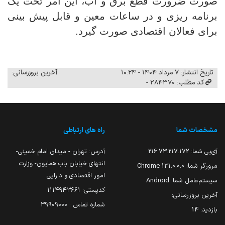
صورت ضرورت قطع برق و آب، این امر تحت یک
برنامه ریزی و در ساعات معین و قابل پیش بینی
برای فعالان اقتصادی صورت گیرد.
تاریخ انتشار: ۷ مرداد ۱۴۰۴ - ۱۰:۲۴
آخرین بروزرسانی:
کد مطلب: 284370 -
مشخصات شما
راه های ارتباطی
آی‌پی شما:
216.73.217.172
آدرس: تهران - میدان امام خمینی-
انتهای خیابان باب همایون- وزارت
مرورگر شما:
131.0.0.0 Chrome
امور اقتصادی و دارایی
سیستم‌عامل شما:
Android
کدپستی: ۱۱۱۴۹۴۳۶۶۱
آخرین بروزرسانی:
شماره تماس : 39909000
بازدید:
14