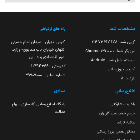
مشخصات شما
راه های ارتباطی
آی‌پی شما:
216.73.217.178
آدرس: تهران - میدان امام خمینی-
انتهای خیابان باب همایون- وزارت
مرورگر شما:
131.0.0.0 Chrome
امور اقتصادی و دارایی
سیستم‌عامل شما:
Android
کدپستی: ۱۱۱۴۹۴۳۶۶۱
آخرین بروزرسانی:
شماره تماس : 39909000
بازدید:
8
اطلاع‌رسانی
ستادی
راهبرد مشارکتی
پایگاه اطلاع‌رسانی آزادسازی سهام
عدالت
حریم خصوصی کاربران
بیانیه تارنما
دستورالعمل بروز رسانی