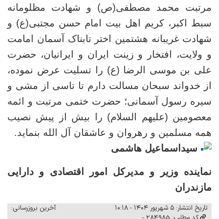
مرتبت محمد مصطفی(ص) و شهادت مظلومانه
سبط اکبر، کریم اهل بیت امام حسن مجتبی(ع) و
شهادت غریبانه هشتمین اختر تابناک آسمان امامت
و ولایت، افتخار و زینت ایران و ایرانیان، حضرت
علی بن موسی الرضا (ع) را تسلیت عرض نموده،
از خدواند سبحان مسالت دارم تا تاسی از مشی و
سیره رسول آسمانی؛ حضرت ختمی مرتبت و ائمه
معصومین (علیهم السلام) را بیش از پیش نصیب
همه مسلمین و رهروان و عاشقان آل الله بنماید.
سیداسماعیل هاشمی
نماینده وزیر و مدیرکل امور اقتصادی و دارایی
مازندران
تاریخ انتشار: ۵ شهریور ۱۴۰۴ - ۱۰:۱۸
آخرین بروزرسانی:
کد مطلب: 284985 -