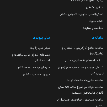
بیانیه توافق سطح خدمات
منشور اخلاقی
دستورالعمل مدیریت تعارض منافع
نقشه سایت
مناقصه و مزایده
سامانه‌ها
سایر پیوندها
سامانه جامع کارآفرینی ، اشتغال و
مرکز ملی رقابت
تولید(کات)
دبیرخانه شورای عالی سلامت و
بانک داده‌های اقتصادی و مالی
امنیت غذایی
تارنمای پنجره واحد محیط‌های آزمون
سازمان برنامه بودجه کشور
(ایران تما)
دیوان محاسبات کشور
سامانه مدیریت خدمات دولت
سامانه هیات موضوع ماده 251 مکرر
قانون مالیات‌های مستقیم
سامانه تشخیص صلاحیت حسابداران
رسمی