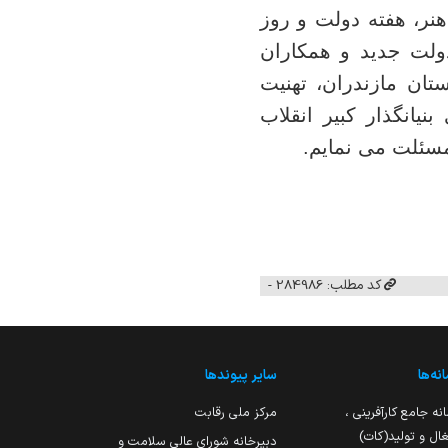
نر، هفته دولت و روز
ولت جدید و همکاران
ستان مازندران، تهنیت
یانگذار کبیر انقلاب
مسئلت می نمایم.
کد مطلب: 284986 -
نه‌ها
سایر پیوندها
نه جامع کارآفرینی ،
مرکز ملی رقابت
ال و تولید(کات)
دبیرخانه شورای عالی سلامت و