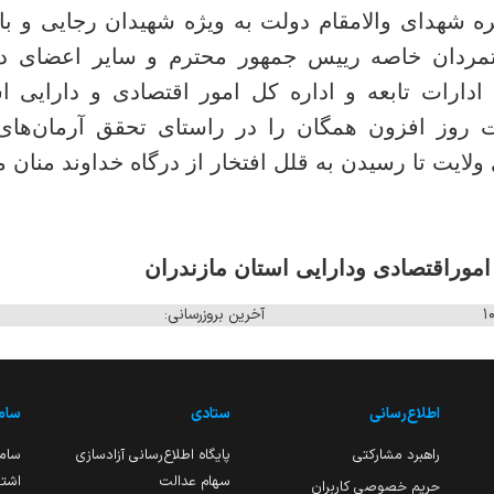
ه شهدای والامقام دولت به ویژه شهیدان رجایی و باه
لتمردان خاصه رییس جمهور محترم و سایر اعضای د
ادارات تابعه و اداره کل امور اقتصادی و دارایی ا
وز افزون همگان را در راستای تحقق آرمان‌های بن
لایت تا رسیدن به قلل افتخار از درگاه خداوند منان 
 اموراقتصادی ودارایی استان مازندران
آخرین بروزرسانی:
اطلاع‌رسانی
ستادی
ساما
راهبرد مشارکتی
پایگاه اطلاع‌رسانی آزادسازی
ساما
سهام عدالت
اشتغ
حریم خصوصی کاربران