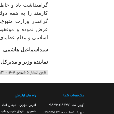
گرامیداشت یاد و خاطر
کارمند را به همه دو
گرانقدر وزارت متبوع، 
عرض نموده و موفقیت ر
اسلامی و مقام عظمای و
سیداسماعیل هاشمی
نماینده وزیر و مدیرکل
تاریخ انتشار: ۵ شهریور ۱۴۰۴ - ۱۰:۳۱
مشخصات شما
راه های ارتباطی
آی‌پی شما:
216.73.216.247
آدرس: تهران - میدان امام
خمینی- انتهای خیابان باب
مرورگر شما:
131.0.0.0 Chrome