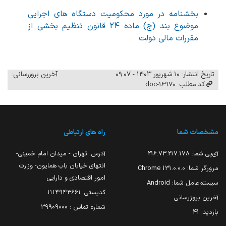
بخشنامه در مورد محکومیت دستگاه های اجرایی
موضوع بند (ج) ماده 24 قانون تنظیم بخشی از
مقررات مالی دولت
تاریخ انتشار: ۱۰ شهریور ۱۴۰۳ - ۰۹:۰۷
آخرین بروزرسانی:
کد مطلب: 16970-doc
مشخصات شما
راه های ارتباطی
آی‌پی شما:
216.73.217.178
آدرس: تهران - میدان امام خمینی-
انتهای خیابان باب همایون- وزارت
مرورگر شما:
131.0.0.0 Chrome
امور اقتصادی و دارایی
سیستم‌عامل شما:
Android
کدپستی: ۱۱۱۴۹۴۳۶۶۱
آخرین بروزرسانی:
شماره تماس : 39909000
بازدید:
41