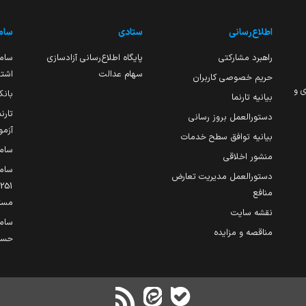
اطلاع‌رسانی
ستادی
ساما
راهبرد مشارکتی
پایگاه اطلاع‌رسانی آزادسازی
ساما
سهام عدالت
اشتغ
حریم خصوصی کاربران
ی و
بانک
بیانیه تارنما
تارن
دستورالعمل بروز رسانی
آزمو
بیانیه توافق سطح خدمات
سام
منشور اخلاقی
ساما
دستورالعمل مدیریت تعارض
منافع
مست
نقشه سایت
سام
مناقصه و مزایده
حساب