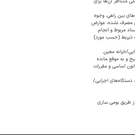
ی متناظر آن‌ها برای
های بین راهی، وجوه
صی مصرف نشده، عوارض
سناد مربوط و انجام
ت ذیربط (حسب مورد)
ایی/خزانه معین
ال صحیح و به موقع مانده
ده به حساب ذیربط، وصول و واریز وجوه عمومی، اجرای صحیح اصل (53) قانون اساسی و مقررات
 دستگاه‌های اجرایی/
ز طریق بومی سازی