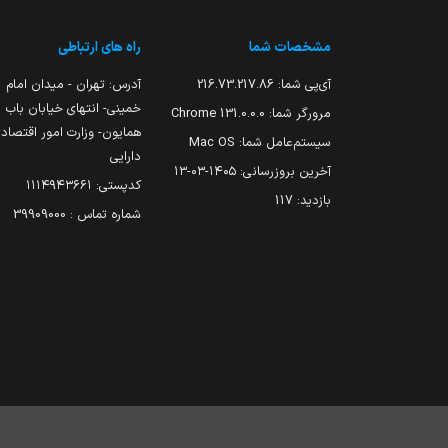
مشخصات شما
راه های ارتباطی
آی‌پی شما:
216.73.217.86
آدرس: تهران - میدان امام
خمینی- انتهای خیابان باب
مرورگر شما:
131.0.0.0 Chrome
همایون- وزارت امور اقتصاد
سیستم‌عامل شما:
Mac OS
دارایی
آخرین بروزرسانی:
۱۴۰۵-۰۳-۱۳
کدپستی: ۱۱۱۴۹۴۳۶۶۱
بازدید:
117
شماره تماس : 39909000