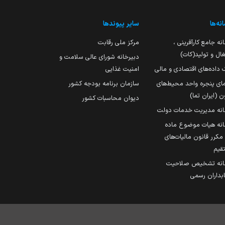
نه‌ها
سایر پیوندها
نه جامع کارآفرینی ،
مرکز ملی رقابت
ال و تولید(کات)
دبیرخانه شورای عالی سلامت و
 داده‌های اقتصادی و مالی
امنیت غذایی
مای پنجره واحد محیط‌های
سازمان برنامه بودجه کشور
ن (ایران تما)
دیوان محاسبات کشور
انه مدیریت خدمات دولت
نه هیات موضوع ماده
251 مکرر قانون مالیات‌های
قیم
انه تشخیص صلاحیت
داران رسمی