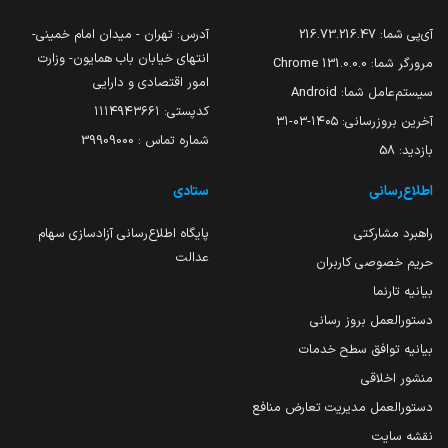
آی‌پی شما:
216.73.216.47
آدرس: تهران - میدان امام خمینی-
انتهای خیابان باب همایون- وزارت
مرورگر شما:
131.0.0.0 Chrome
امور اقتصادی و دارایی
سیستم‌عامل شما:
Android
کدپستی: ۱۱۱۴۹۴۳۶۶۱
آخرین بروزرسانی:
۱۴۰۵-۰۳-۳۱
شماره تماس : 39909000
بازدید:
58
اطلاع‌رسانی
ستادی
راهبرد مشارکتی
پایگاه اطلاع‌رسانی آزادسازی سهام
عدالت
حریم خصوصی کاربران
بیانیه تارنما
دستورالعمل بروز رسانی
بیانیه توافق سطح خدمات
منشور اخلاقی
دستورالعمل مدیریت تعارض منافع
نقشه سایت