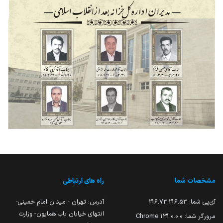
مشخصات شما
راه های ارتباطی
آی‌پی شما:
216.73.216.53
آدرس: تهران - میدان امام خمینی-
انتهای خیابان باب همایون- وزارت
مرورگر شما:
131.0.0.0 Chrome