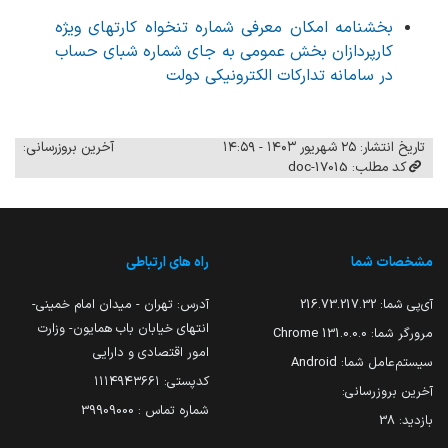
بخشنامه امکان معرفی شماره تنخواه کارتهای ویژه
کارپردازان بخش عمومی به جای شماره شبای حساب
در سامانه تدارکات الکترونیکی دولت
تاریخ انتشار: ۲۵ شهریور ۱۴۰۳ - ۱۴:۵۹
آخرین بروزرسانی:
کد مطلب: 17015-doc
مشخصات شما
راه های ارتباطی
آی‌پی شما:
216.73.217.32
آدرس: تهران - میدان امام خمینی-
انتهای خیابان باب همایون- وزارت
مرورگر شما:
131.0.0.0 Chrome
امور اقتصادی و دارایی
سیستم‌عامل شما:
Android
کدپستی: ۱۱۱۴۹۴۳۶۶۱
آخرین بروزرسانی:
شماره تماس : 39909000
بازدید:
38