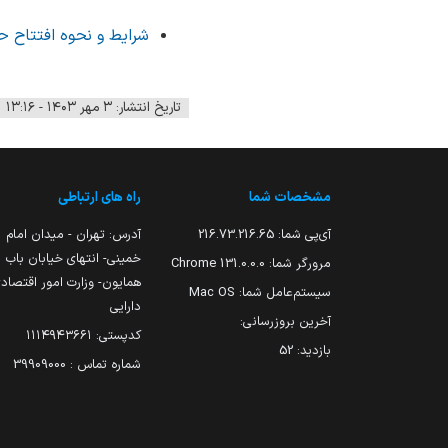
شرایط و نحوه افتتاح ح
تاریخ انتشار: ۳ مهر ۱۴۰۳ - ۱۳:۱۶
مشخصات شما
راه های ارتباطی
آی‌پی شما:
216.73.216.65
آدرس: تهران - میدان امام
خمینی- انتهای خیابان باب
مرورگر شما:
131.0.0.0 Chrome
همایون- وزارت امور اقتصاد
سیستم‌عامل شما:
Mac OS
دارایی
آخرین بروزرسانی:
کدپستی: ۱۱۱۴۹۴۳۶۶۱
بازدید:
52
شماره تماس : 39909000