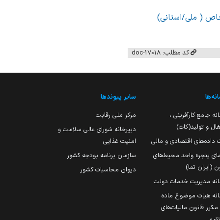
خاص ( ملی/استانی)
کد مطلب: 17018-doc
نه‌ها
سایر پیوندها
نه جامع کارآفرینی ،
مرکز ملی رقابت
ال و تولید(کات)
دبیرخانه شورای عالی سلامت و
 داده‌های اقتصادی و مالی
امنیت غذایی
مای پنجره واحد محیط‌های
سازمان برنامه بودجه کشور
ن (ایران تما)
دیوان محاسبات کشور
انه مدیریت خدمات دولت
نه هیات موضوع ماده
251 مکرر قانون مالیات‌های
قیم