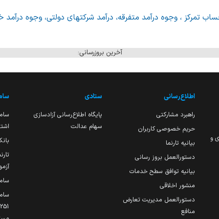
ساب تمرکز ، وجوه درآمد متفرقه، درآمد شرکتهای دولتی، وجوه درآمد 
آخرین بروزرسانی:
اطلاع‌رسانی
ستادی
ساما
راهبرد مشارکتی
پایگاه اطلاع‌رسانی آزادسازی
ساما
سهام عدالت
اشتغ
حریم خصوصی کاربران
ی و
بانک
بیانیه تارنما
تارن
دستورالعمل بروز رسانی
آزمو
بیانیه توافق سطح خدمات
سام
منشور اخلاقی
ساما
دستورالعمل مدیریت تعارض
منافع
مست