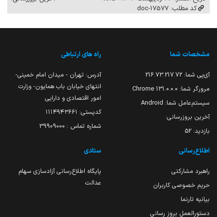
کد مطلب: 17577-doc
مشخصات شما
راه های ارتباطی
آی‌پی شما:
216.73.217.72
آدرس: تهران - میدان امام خمینی-
انتهای خیابان باب همایون- وزارت
مرورگر شما:
131.0.0.0 Chrome
امور اقتصادی و دارایی
سیستم‌عامل شما:
Android
کدپستی: ۱۱۱۴۹۴۳۶۶۱
آخرین بروزرسانی:
شماره تماس : 39909000
بازدید:
52
اطلاع‌رسانی
ستادی
راهبرد مشارکتی
پایگاه اطلاع‌رسانی آزادسازی سهام
عدالت
حریم خصوصی کاربران
بیانیه تارنما
دستورالعمل بروز رسانی