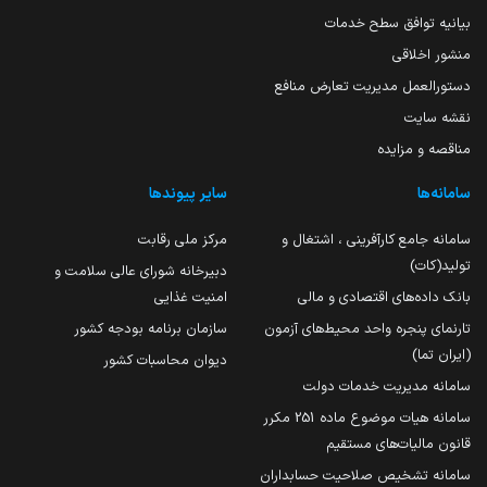
بیانیه توافق سطح خدمات
منشور اخلاقی
دستورالعمل مدیریت تعارض منافع
نقشه سایت
مناقصه و مزایده
سامانه‌ها
سایر پیوندها
سامانه جامع کارآفرینی ، اشتغال و
مرکز ملی رقابت
تولید(کات)
دبیرخانه شورای عالی سلامت و
بانک داده‌های اقتصادی و مالی
امنیت غذایی
تارنمای پنجره واحد محیط‌های آزمون
سازمان برنامه بودجه کشور
(ایران تما)
دیوان محاسبات کشور
سامانه مدیریت خدمات دولت
سامانه هیات موضوع ماده 251 مکرر
قانون مالیات‌های مستقیم
سامانه تشخیص صلاحیت حسابداران