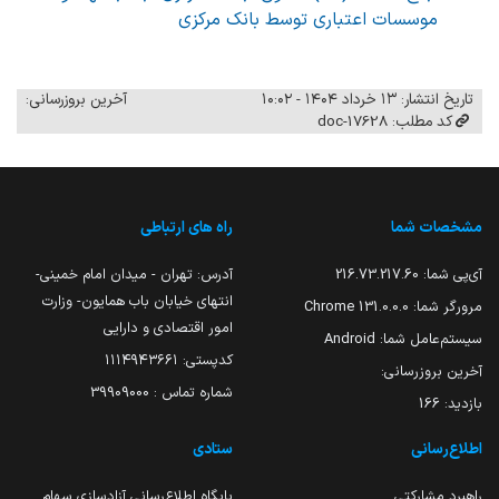
موسسات اعتباری توسط بانک مرکزی
تاریخ انتشار: ۱۳ خرداد ۱۴۰۴ - ۱۰:۰۲
آخرین بروزرسانی:
کد مطلب: 17628-doc
مشخصات شما
راه های ارتباطی
آی‌پی شما:
216.73.217.60
آدرس: تهران - میدان امام خمینی-
انتهای خیابان باب همایون- وزارت
مرورگر شما:
131.0.0.0 Chrome
امور اقتصادی و دارایی
سیستم‌عامل شما:
Android
کدپستی: ۱۱۱۴۹۴۳۶۶۱
آخرین بروزرسانی:
شماره تماس : 39909000
بازدید:
166
اطلاع‌رسانی
ستادی
راهبرد مشارکتی
پایگاه اطلاع‌رسانی آزادسازی سهام