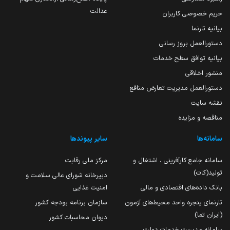
عدالت
حریم خصوصی کاربران
بیانیه تارنما
دستورالعمل بروز رسانی
بیانیه توافق سطح خدمات
منشور اخلاقی
دستورالعمل مدیریت تعارض منافع
نقشه سایت
مناقصه و مزایده
سامانه‌ها
سایر پیوندها
سامانه جامع کارآفرینی ، اشتغال و
مرکز ملی رقابت
تولید(کات)
دبیرخانه شورای عالی سلامت و
بانک داده‌های اقتصادی و مالی
امنیت غذایی
تارنمای پنجره واحد محیط‌های آزمون
سازمان برنامه بودجه کشور
(ایران تما)
دیوان محاسبات کشور
سامانه مدیریت خدمات دولت