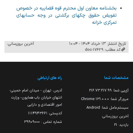
بخشنامه معاون اول محترم قوه قضاییه در خصوص
تفویض حقوق چکهای برگشتی در وجه حسابهای
تمرکزی خزانه
تاریخ انتشار: ۱۳ خرداد ۱۴۰۴ - ۱۰:۰۴
آخرین بروزرسانی:
کد مطلب: 17629-doc
مشخصات شما
راه های ارتباطی
آی‌پی شما:
216.73.217.99
آدرس: تهران - میدان امام خمینی-
انتهای خیابان باب همایون- وزارت
مرورگر شما:
131.0.0.0 Chrome
امور اقتصادی و دارایی
سیستم‌عامل شما:
Android
کدپستی: ۱۱۱۴۹۴۳۶۶۱
آخرین بروزرسانی:
شماره تماس : 39909000
بازدید:
21