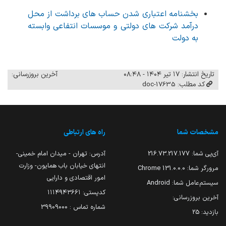
بخشنامه اعتباری شدن حساب های برداشت از محل
درآمد شرکت های دولتی و موسسات انتفاعی وابسته
به دولت
تاریخ انتشار: ۱۷ تیر ۱۴۰۴ - ۰۸:۴۸
آخرین بروزرسانی:
کد مطلب: 17635-doc
مشخصات شما
راه های ارتباطی
آی‌پی شما:
216.73.217.177
آدرس: تهران - میدان امام خمینی-
انتهای خیابان باب همایون- وزارت
مرورگر شما:
131.0.0.0 Chrome
امور اقتصادی و دارایی
سیستم‌عامل شما:
Android
کدپستی: ۱۱۱۴۹۴۳۶۶۱
آخرین بروزرسانی:
شماره تماس : 39909000
بازدید:
25