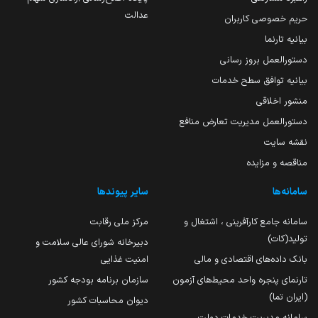
عدالت
حریم خصوصی کاربران
بیانیه تارنما
دستورالعمل بروز رسانی
بیانیه توافق سطح خدمات
منشور اخلاقی
دستورالعمل مدیریت تعارض منافع
نقشه سایت
مناقصه و مزایده
سامانه‌ها
سایر پیوندها
سامانه جامع کارآفرینی ، اشتغال و
مرکز ملی رقابت
تولید(کات)
دبیرخانه شورای عالی سلامت و
بانک داده‌های اقتصادی و مالی
امنیت غذایی
تارنمای پنجره واحد محیط‌های آزمون
سازمان برنامه بودجه کشور
(ایران تما)
دیوان محاسبات کشور
سامانه مدیریت خدمات دولت