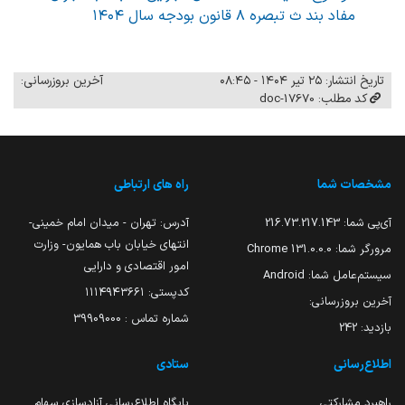
مفاد بند ث تبصره ۸ قانون بودجه سال ۱۴۰۴
تاریخ انتشار: ۲۵ تیر ۱۴۰۴ - ۰۸:۴۵
آخرین بروزرسانی:
کد مطلب: 17670-doc
مشخصات شما
راه های ارتباطی
آی‌پی شما:
216.73.217.143
آدرس: تهران - میدان امام خمینی-
انتهای خیابان باب همایون- وزارت
مرورگر شما:
131.0.0.0 Chrome
امور اقتصادی و دارایی
سیستم‌عامل شما:
Android
کدپستی: ۱۱۱۴۹۴۳۶۶۱
آخرین بروزرسانی:
شماره تماس : 39909000
بازدید:
242
اطلاع‌رسانی
ستادی
راهبرد مشارکتی
پایگاه اطلاع‌رسانی آزادسازی سهام