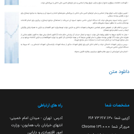
دانلود متن
مشخصات شما
راه های ارتباطی
آی‌پی شما:
216.73.217.130
آدرس: تهران - میدان امام خمینی-
انتهای خیابان باب همایون- وزارت
مرورگر شما:
131.0.0.0 Chrome
امور اقتصادی و دارایی