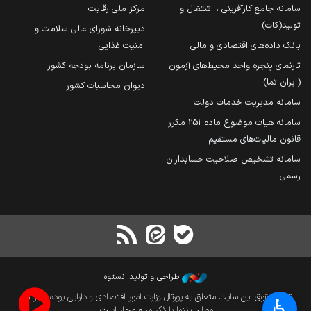
سامانه جامع کارآفرینی ، اشتغال و
مرکز ملی رقابت
تولید(کات)
دبیرخانه شورای عالی سلامت و
بانک داده‌های اقتصادی و مالی
امنیت غذایی
تارنمای پنجره واحد محیط‌های آزمون
سازمان برنامه بودجه کشور
(ایران تما)
دیوان محاسبات کشور
سامانه مدیریت خدمات دولت
سامانه هیات موضوع ماده 251 مکرر
قانون مالیات‌های مستقیم
سامانه تشخیص صلاحیت حسابداران
رسمی
طراحی و تولید: نستوه
تمام حقوق این سایت متعلق به پورتال وزارت امور اقتصادی و دارایی بوده و بازنشر
♿︎
مطالب تنها با ذکر منبع مجاز است.