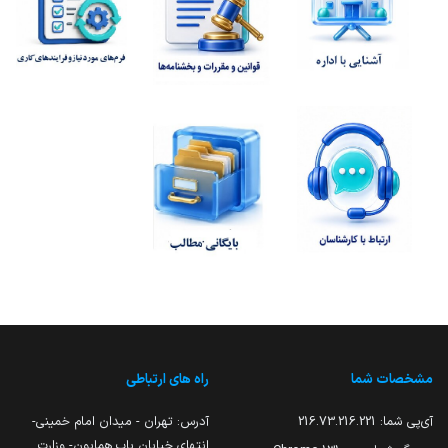
مشخصات شما
راه های ارتباطی
آی‌پی شما:
216.73.216.221
آدرس: تهران - میدان امام خمینی-
انتهای خیابان باب همایون- وزارت