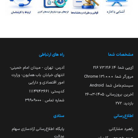
مشخصات شما
راه های ارتباطی
آی‌پی شما:
216.73.216.14
آدرس: تهران - میدان امام خمینی-
انتهای خیابان باب همایون- وزارت
مرورگر شما:
131.0.0.0 Chrome
امور اقتصادی و دارایی
سیستم‌عامل شما:
Android
کدپستی: ۱۱۱۴۹۴۳۶۶۱
آخرین بروزرسانی:
۱۴۰۵-۰۳-۲۶
شماره تماس : 39909000
بازدید:
272
اطلاع‌رسانی
ستادی
راهبرد مشارکتی
پایگاه اطلاع‌رسانی آزادسازی سهام
عدالت
حریم خصوصی کاربران