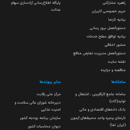
راهبرد مشارکتی
پایگاه اطلاع‌رسانی آزادسازی سهام
عدالت
حریم خصوصی کاربران
بیانیه تارنما
دستورالعمل بروز رسانی
بیانیه توافق سطح خدمات
منشور اخلاقی
دستورالعمل مدیریت تعارض منافع
نقشه سایت
مناقصه و مزایده
سامانه‌ها
سایر پیوندها
سامانه جامع کارآفرینی ، اشتغال و
مرکز ملی رقابت
تولید(کات)
دبیرخانه شورای عالی سلامت و
بانک داده‌های اقتصادی و مالی
امنیت غذایی
تارنمای پنجره واحد محیط‌های آزمون
سازمان برنامه بودجه کشور
(ایران تما)
دیوان محاسبات کشور