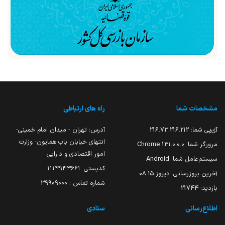
مشخصات شما
راه های ارتباطی
آی‌پی شما:
216.73.216.212
آدرس: تهران - میدان امام خمینی-
انتهای خیابان باب همایون- وزارت
مرورگر شما:
131.0.0.0 Chrome
امور اقتصادی و دارایی
سیستم‌عامل شما:
Android
کدپستی: ۱۱۱۴۹۴۳۶۶۱
آخرین بروزرسانی:
دیروز ۰۸:۱۵
شماره تماس : 39909000
بازدید:
21744
اطلاع‌رسانی
ستادی