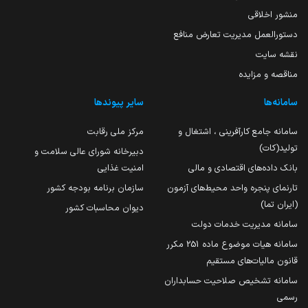
منشور اخلاقی
دستورالعمل مدیریت تعارض منافع
نقشه سایت
مناقصه و مزایده
سامانه‌ها
سایر پیوندها
سامانه جامع کارآفرینی ، اشتغال و
مرکز ملی رقابت
تولید(کات)
دبیرخانه شورای عالی سلامت و
بانک داده‌های اقتصادی و مالی
امنیت غذایی
تارنمای پنجره واحد محیط‌های آزمون
سازمان برنامه بودجه کشور
(ایران تما)
دیوان محاسبات کشور
سامانه مدیریت خدمات دولت
سامانه هیات موضوع ماده 251 مکرر
قانون مالیات‌های مستقیم
سامانه تشخیص صلاحیت حسابداران
رسمی