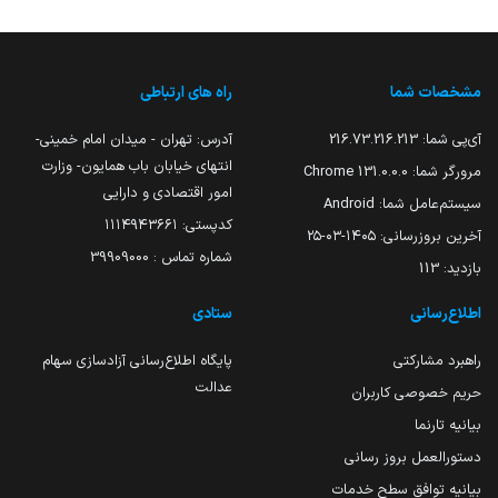
مشخصات شما
راه های ارتباطی
آی‌پی شما:
216.73.216.213
آدرس: تهران - میدان امام خمینی-
انتهای خیابان باب همایون- وزارت
مرورگر شما:
131.0.0.0 Chrome
امور اقتصادی و دارایی
سیستم‌عامل شما:
Android
کدپستی: ۱۱۱۴۹۴۳۶۶۱
آخرین بروزرسانی:
۱۴۰۵-۰۳-۲۵
شماره تماس : 39909000
بازدید:
113
اطلاع‌رسانی
ستادی
راهبرد مشارکتی
پایگاه اطلاع‌رسانی آزادسازی سهام
عدالت
حریم خصوصی کاربران
بیانیه تارنما
دستورالعمل بروز رسانی
بیانیه توافق سطح خدمات