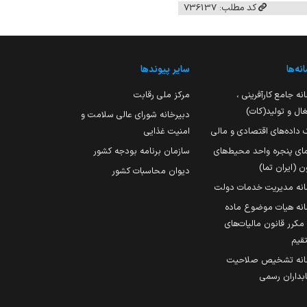
کد مطلب: 736137
نه‌ها
سایر پیوندها
نه جامع کارآفرینی ،
مرکز ملی رقابت
ال و تولید(کات)
دبیرخانه شورای عالی سلامت و
 داده‌های اقتصادی و مالی
امنیت غذایی
مای پنجره واحد محیط‌های
سازمان برنامه بودجه کشور
ن (ایران تما)
دیوان محاسبات کشور
انه مدیریت خدمات دولت
نه هیات موضوع ماده
251 مکرر قانون مالیات‌های
قیم
انه تشخیص صلاحیت
داران رسمی