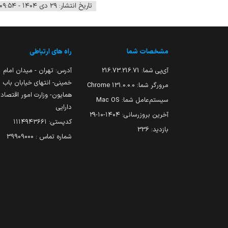
تاریخ انتشار: ۲۹ دی ۱۴۰۴ - ۰۹:۵۴
مشخصات شما
راه های ارتباطی
آی‌پی شما:
216.73.216.71
آدرس: تهران - میدان امام
خمینی- انتهای خیابان باب
مرورگر شما:
131.0.0.0 Chrome
همایون- وزارت امور اقتصاد
سیستم‌عامل شما:
Mac OS
دارایی
آخرین بروزرسانی:
۱۴۰۴-۱۰-۲۹
کدپستی: ۱۱۱۴۹۴۳۶۶۱
بازدید:
336
شماره تماس : 39909000