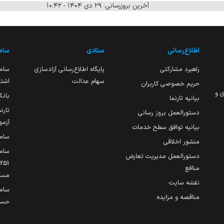
آخرین بروزرسانی: ۲۹ دی ۱۴۰۴ - ۱۰:۴۲
اطلاع‌رسانی
ستادی
ساما
راهبرد مشارکتی
پایگاه اطلاع‌رسانی آزادسازی
ساما
سهام عدالت
اشتغ
حریم خصوصی کاربران
ی و
بانک
بیانیه تارنما
تارن
دستورالعمل بروز رسانی
آزمو
بیانیه توافق سطح خدمات
سام
منشور اخلاقی
ساما
دستورالعمل مدیریت تعارض
منافع
مست
نقشه سایت
سام
مناقصه و مزایده
حساب