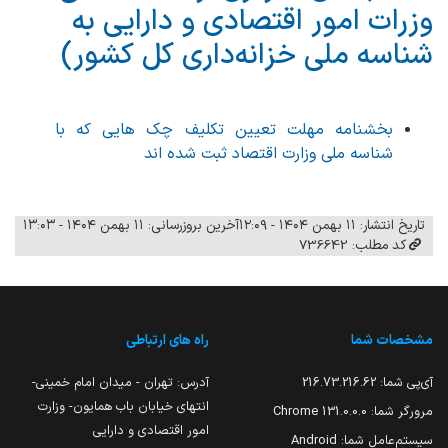
وزرات امور اقتصادی و دارایی به
شناسه ملی خزانه‌داری کل کشور)
بخشنامه مهلت تعیین تکلیف چک هایی که با
شناسه ملی وزارت اقتصاد ثبت شده اند
تاریخ انتشار: ۱۱ بهمن ۱۴۰۴ - ۱۲:۰۹
آخرین بروزرسانی: ۱۱ بهمن ۱۴۰۴ - ۱۳:۰۳
کد مطلب: 736642
مشخصات شما
راه های ارتباطی
آی‌پی شما:
216.73.216.62
آدرس: تهران - میدان امام خمینی-
انتهای خیابان باب همایون- وزارت
مرورگر شما:
131.0.0.0 Chrome
امور اقتصادی و دارایی
سیستم‌عامل شما:
Android