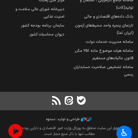
سامانه جامع کارآفرینی ، اشتغال و
مرکز ملی رقابت
تولید(کات)
دبیرخانه شورای عالی سلامت و
بانک داده‌های اقتصادی و مالی
امنیت غذایی
تارنمای پنجره واحد محیط‌های آزمون
سازمان برنامه بودجه کشور
(ایران تما)
دیوان محاسبات کشور
سامانه مدیریت خدمات دولت
سامانه هیات موضوع ماده 251 مکرر
قانون مالیات‌های مستقیم
سامانه تشخیص صلاحیت حسابداران
رسمی
طراحی و تولید: نستوه
تمام حقوق این سایت متعلق به پورتال وزارت امور اقتصادی و دارایی بوده و بازنشر
♿︎
مطالب تنها با ذکر منبع مجاز است.