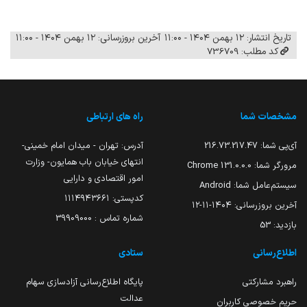
تاریخ انتشار: ۱۲ بهمن ۱۴۰۴ - ۱۱:۰۰
آخرین بروزرسانی: ۱۲ بهمن ۱۴۰۴ - ۱۱:۰۰
کد مطلب: 736709
مشخصات شما
راه های ارتباطی
آی‌پی شما:
216.73.217.47
آدرس: تهران - میدان امام خمینی-
انتهای خیابان باب همایون- وزارت
مرورگر شما:
131.0.0.0 Chrome
امور اقتصادی و دارایی
سیستم‌عامل شما:
Android
کدپستی: ۱۱۱۴۹۴۳۶۶۱
آخرین بروزرسانی:
۱۴۰۴-۱۱-۱۲
شماره تماس : 39909000
بازدید:
53
اطلاع‌رسانی
ستادی
راهبرد مشارکتی
پایگاه اطلاع‌رسانی آزادسازی سهام
عدالت
حریم خصوصی کاربران