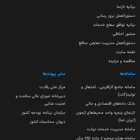
بیانیه تارنما
دستورالعمل بروز رسانی
بیانیه توافق سطح خدمات
منشور اخلاقی
دستورالعمل مدیریت تعارض منافع
نقشه سایت
مناقصه و مزایده
سامانه‌ها
سایر پیوندها
سامانه جامع کارآفرینی ، اشتغال و
مرکز ملی رقابت
تولید(کات)
دبیرخانه شورای عالی سلامت و
بانک داده‌های اقتصادی و مالی
امنیت غذایی
تارنمای پنجره واحد محیط‌های آزمون
سازمان برنامه بودجه کشور
(ایران تما)
دیوان محاسبات کشور
سامانه مدیریت خدمات دولت
سامانه هیات موضوع ماده 251 مکرر