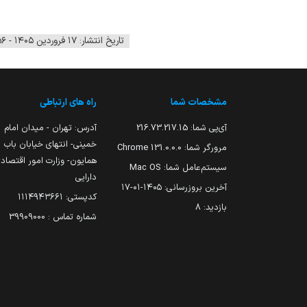
تاریخ انتشار: ۱۷ فروردین ۱۴۰۵ - ۰۹:۵۶
مشخصات شما
راه های ارتباطی
آی‌پی شما:
216.73.217.15
آدرس: تهران - میدان امام
خمینی- انتهای خیابان باب
مرورگر شما:
131.0.0.0 Chrome
همایون- وزارت امور اقتصاد
سیستم‌عامل شما:
Mac OS
دارایی
آخرین بروزرسانی:
۱۴۰۵-۰۱-۱۷
کدپستی: ۱۱۱۴۹۴۳۶۶۱
بازدید:
8
شماره تماس : 39909000