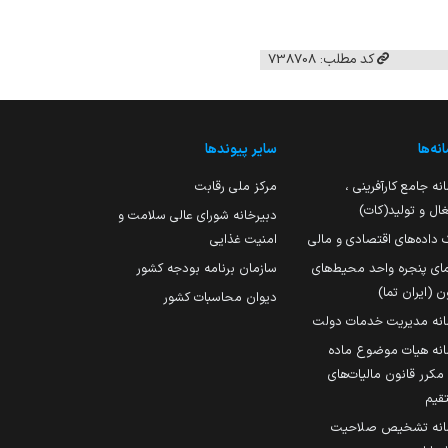
کد مطلب: 738708
نه‌ها
سایر پیوندها
نه جامع کارآفرینی ،
مرکز ملی رقابت
ال و تولید(کات)
دبیرخانه شورای عالی سلامت و
 داده‌های اقتصادی و مالی
امنیت غذایی
مای پنجره واحد محیط‌های
سازمان برنامه بودجه کشور
ن (ایران تما)
دیوان محاسبات کشور
انه مدیریت خدمات دولت
نه هیات موضوع ماده
251 مکرر قانون مالیات‌های
قیم
انه تشخیص صلاحیت