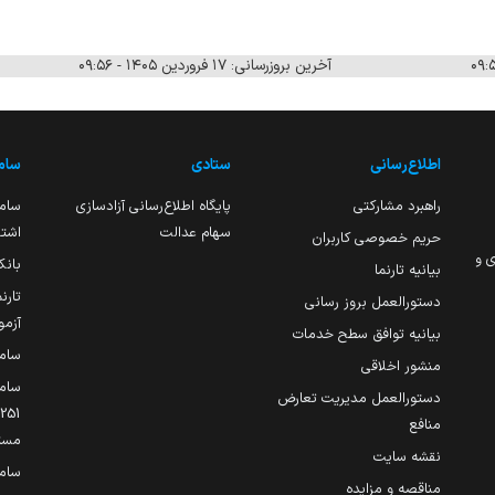
آخرین بروزرسانی: ۱۷ فروردین ۱۴۰۵ - ۰۹:۵۶
اطلاع‌رسانی
ستادی
ساما
راهبرد مشارکتی
پایگاه اطلاع‌رسانی آزادسازی
ساما
سهام عدالت
اشتغ
حریم خصوصی کاربران
ی و
بانک
بیانیه تارنما
تارن
دستورالعمل بروز رسانی
آزمو
بیانیه توافق سطح خدمات
سام
منشور اخلاقی
ساما
دستورالعمل مدیریت تعارض
منافع
مست
نقشه سایت
سام
مناقصه و مزایده