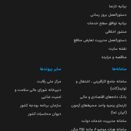
بیانیه تارنما
دستورالعمل بروز رسانی
بیانیه توافق سطح خدمات
منشور اخلاقی
دستورالعمل مدیریت تعارض منافع
نقشه سایت
مناقصه و مزایده
سامانه‌ها
سایر پیوندها
سامانه جامع کارآفرینی ، اشتغال و
مرکز ملی رقابت
تولید(کات)
دبیرخانه شورای عالی سلامت و
بانک داده‌های اقتصادی و مالی
امنیت غذایی
تارنمای پنجره واحد محیط‌های آزمون
سازمان برنامه بودجه کشور
(ایران تما)
دیوان محاسبات کشور
سامانه مدیریت خدمات دولت
سامانه هیات موضوع ماده 251 مکرر