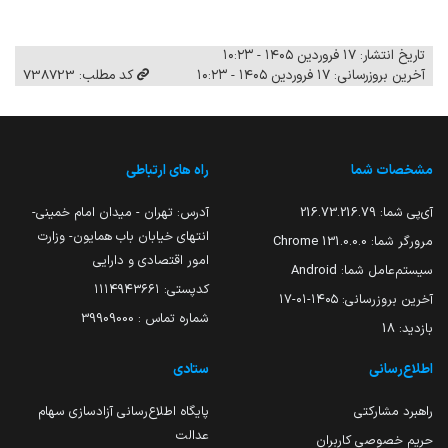
تاریخ انتشار: ۱۷ فروردین ۱۴۰۵ - ۱۰:۲۳
آخرین بروزرسانی: ۱۷ فروردین ۱۴۰۵ - ۱۰:۲۳
کد مطلب: 738723
مشخصات شما
راه های ارتباطی
آی‌پی شما:
216.73.216.79
آدرس: تهران - میدان امام خمینی-
انتهای خیابان باب همایون- وزارت
مرورگر شما:
131.0.0.0 Chrome
امور اقتصادی و دارایی
سیستم‌عامل شما:
Android
کدپستی: ۱۱۱۴۹۴۳۶۶۱
آخرین بروزرسانی:
۱۴۰۵-۰۱-۱۷
شماره تماس : 39909000
بازدید:
18
اطلاع‌رسانی
ستادی
راهبرد مشارکتی
پایگاه اطلاع‌رسانی آزادسازی سهام
عدالت
حریم خصوصی کاربران