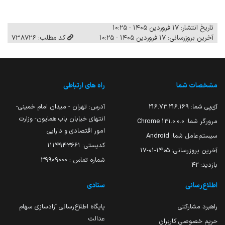
تاریخ انتشار: ۱۷ فروردین ۱۴۰۵ - ۱۰:۲۵
آخرین بروزرسانی: ۱۷ فروردین ۱۴۰۵ - ۱۰:۲۵
کد مطلب: 738726
مشخصات شما
راه های ارتباطی
آی‌پی شما:
216.73.216.169
آدرس: تهران - میدان امام خمینی-
انتهای خیابان باب همایون- وزارت
مرورگر شما:
131.0.0.0 Chrome
امور اقتصادی و دارایی
سیستم‌عامل شما:
Android
کدپستی: ۱۱۱۴۹۴۳۶۶۱
آخرین بروزرسانی:
۱۴۰۵-۰۱-۱۷
شماره تماس : 39909000
بازدید:
42
اطلاع‌رسانی
ستادی
راهبرد مشارکتی
پایگاه اطلاع‌رسانی آزادسازی سهام
عدالت
حریم خصوصی کاربران