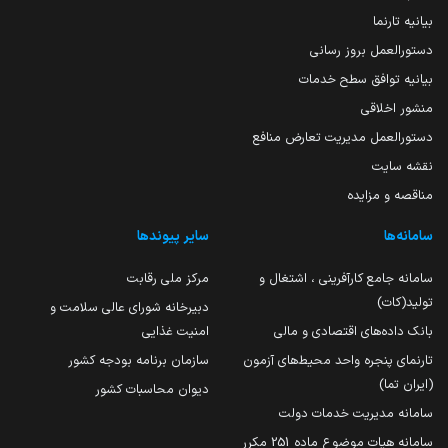
بیانیه تارنما
دستورالعمل بروز رسانی
بیانیه توافق سطح خدمات
منشور اخلاقی
دستورالعمل مدیریت تعارض منافع
نقشه سایت
مناقصه و مزایده
سامانه‌ها
سایر پیوندها
سامانه جامع کارآفرینی ، اشتغال و
مرکز ملی رقابت
تولید(کات)
دبیرخانه شورای عالی سلامت و
بانک داده‌های اقتصادی و مالی
امنیت غذایی
تارنمای پنجره واحد محیط‌های آزمون
سازمان برنامه بودجه کشور
(ایران تما)
دیوان محاسبات کشور
سامانه مدیریت خدمات دولت
سامانه هیات موضوع ماده 251 مکرر