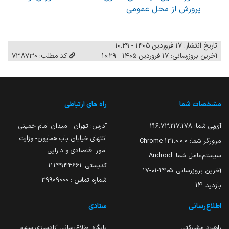
پرورش از محل عمومی
تاریخ انتشار: ۱۷ فروردین ۱۴۰۵ - ۱۰:۲۹
آخرین بروزرسانی: ۱۷ فروردین ۱۴۰۵ - ۱۰:۲۹
کد مطلب: 738730
مشخصات شما
راه های ارتباطی
آی‌پی شما:
216.73.217.178
آدرس: تهران - میدان امام خمینی-
انتهای خیابان باب همایون- وزارت
مرورگر شما:
131.0.0.0 Chrome
امور اقتصادی و دارایی
سیستم‌عامل شما:
Android
کدپستی: ۱۱۱۴۹۴۳۶۶۱
آخرین بروزرسانی:
۱۴۰۵-۰۱-۱۷
شماره تماس : 39909000
بازدید:
14
اطلاع‌رسانی
ستادی
راهبرد مشارکتی
پایگاه اطلاع‌رسانی آزادسازی سهام