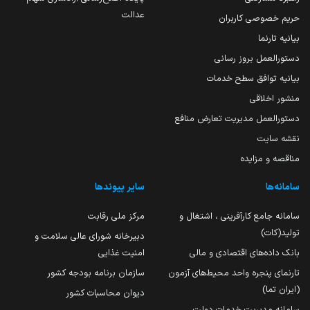
عدالت
حریم خصوصی کاربران
بیانیه تارنما
دستورالعمل بروز رسانی
بیانیه توافق سطح خدمات
منشور اخلاقی
دستورالعمل مدیریت تعارض منافع
نقشه سایت
مناقصه و مزایده
سامانه‌ها
سایر پیوندها
سامانه جامع کارآفرینی ، اشتغال و
مرکز ملی رقابت
تولید(کات)
دبیرخانه شورای عالی سلامت و
بانک داده‌های اقتصادی و مالی
امنیت غذایی
تارنمای پنجره واحد محیط‌های آزمون
سازمان برنامه بودجه کشور
(ایران تما)
دیوان محاسبات کشور
سامانه مدیریت خدمات دولت