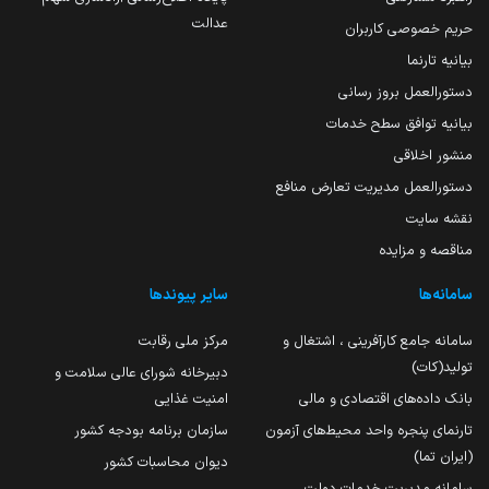
عدالت
حریم خصوصی کاربران
بیانیه تارنما
دستورالعمل بروز رسانی
بیانیه توافق سطح خدمات
منشور اخلاقی
دستورالعمل مدیریت تعارض منافع
نقشه سایت
مناقصه و مزایده
سامانه‌ها
سایر پیوندها
سامانه جامع کارآفرینی ، اشتغال و
مرکز ملی رقابت
تولید(کات)
دبیرخانه شورای عالی سلامت و
بانک داده‌های اقتصادی و مالی
امنیت غذایی
تارنمای پنجره واحد محیط‌های آزمون
سازمان برنامه بودجه کشور
(ایران تما)
دیوان محاسبات کشور
سامانه مدیریت خدمات دولت