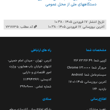
دستگاههای ملی از محل عمومی
تاریخ انتشار: ۱۷ فروردین ۱۴۰۵ - ۱۰:۳۸
آخرین بروزرسانی: ۱۷ فروردین ۱۴۰۵ - ۱۰:۳۸
کد مطلب: 738735
مشخصات شما
راه های ارتباطی
آی‌پی شما:
216.73.216.49
آدرس: تهران - میدان امام خمینی-
انتهای خیابان باب همایون- وزارت
مرورگر شما:
131.0.0.0 Chrome
امور اقتصادی و دارایی
سیستم‌عامل شما:
Android
کدپستی: ۱۱۱۴۹۴۳۶۶۱
آخرین بروزرسانی:
۱۴۰۵-۰۱-۱۷
شماره تماس : 39909000
بازدید:
126
اطلاع‌رسانی
ستادی
راهبرد مشارکتی
پایگاه اطلاع‌رسانی آزادسازی سهام