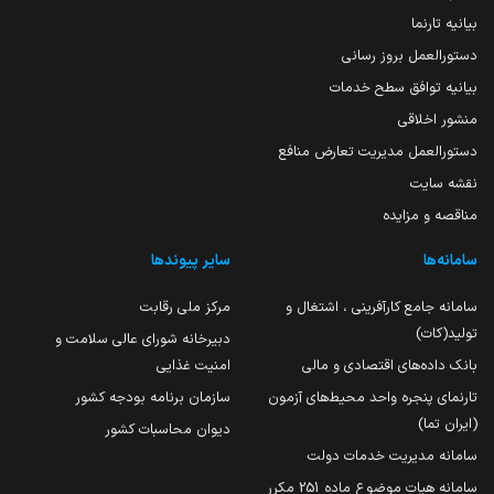
بیانیه تارنما
دستورالعمل بروز رسانی
بیانیه توافق سطح خدمات
منشور اخلاقی
دستورالعمل مدیریت تعارض منافع
نقشه سایت
مناقصه و مزایده
سامانه‌ها
سایر پیوندها
سامانه جامع کارآفرینی ، اشتغال و
مرکز ملی رقابت
تولید(کات)
دبیرخانه شورای عالی سلامت و
بانک داده‌های اقتصادی و مالی
امنیت غذایی
تارنمای پنجره واحد محیط‌های آزمون
سازمان برنامه بودجه کشور
(ایران تما)
دیوان محاسبات کشور
سامانه مدیریت خدمات دولت
سامانه هیات موضوع ماده 251 مکرر