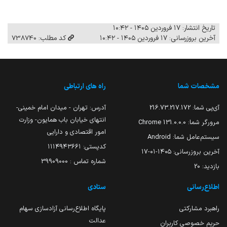
تاریخ انتشار: ۱۷ فروردین ۱۴۰۵ - ۱۰:۴۲
آخرین بروزرسانی: ۱۷ فروردین ۱۴۰۵ - ۱۰:۴۲
کد مطلب: 738740
مشخصات شما
راه های ارتباطی
آی‌پی شما:
216.73.217.172
آدرس: تهران - میدان امام خمینی-
انتهای خیابان باب همایون- وزارت
مرورگر شما:
131.0.0.0 Chrome
امور اقتصادی و دارایی
سیستم‌عامل شما:
Android
کدپستی: ۱۱۱۴۹۴۳۶۶۱
آخرین بروزرسانی:
۱۴۰۵-۰۱-۱۷
شماره تماس : 39909000
بازدید:
20
اطلاع‌رسانی
ستادی
راهبرد مشارکتی
پایگاه اطلاع‌رسانی آزادسازی سهام
عدالت
حریم خصوصی کاربران