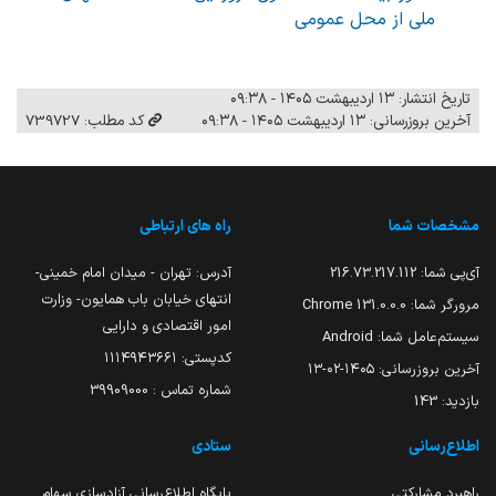
ملی از محل عمومی
تاریخ انتشار: ۱۳ اردیبهشت ۱۴۰۵ - ۰۹:۳۸
آخرین بروزرسانی: ۱۳ اردیبهشت ۱۴۰۵ - ۰۹:۳۸
کد مطلب: 739727
مشخصات شما
راه های ارتباطی
آی‌پی شما:
216.73.217.112
آدرس: تهران - میدان امام خمینی-
انتهای خیابان باب همایون- وزارت
مرورگر شما:
131.0.0.0 Chrome
امور اقتصادی و دارایی
سیستم‌عامل شما:
Android
کدپستی: ۱۱۱۴۹۴۳۶۶۱
آخرین بروزرسانی:
۱۴۰۵-۰۲-۱۳
شماره تماس : 39909000
بازدید:
143
اطلاع‌رسانی
ستادی
راهبرد مشارکتی
پایگاه اطلاع‌رسانی آزادسازی سهام