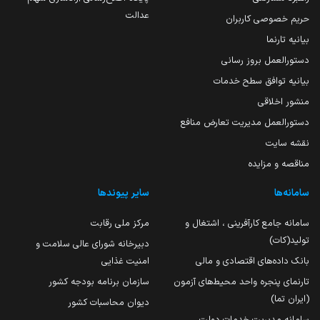
عدالت
حریم خصوصی کاربران
بیانیه تارنما
دستورالعمل بروز رسانی
بیانیه توافق سطح خدمات
منشور اخلاقی
دستورالعمل مدیریت تعارض منافع
نقشه سایت
مناقصه و مزایده
سامانه‌ها
سایر پیوندها
سامانه جامع کارآفرینی ، اشتغال و
مرکز ملی رقابت
تولید(کات)
دبیرخانه شورای عالی سلامت و
بانک داده‌های اقتصادی و مالی
امنیت غذایی
تارنمای پنجره واحد محیط‌های آزمون
سازمان برنامه بودجه کشور
(ایران تما)
دیوان محاسبات کشور
سامانه مدیریت خدمات دولت