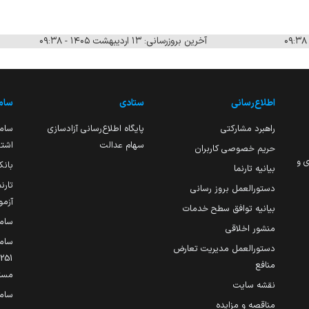
آخرین بروزرسانی: ۱۳ اردیبهشت ۱۴۰۵ - ۰۹:۳۸
اطلاع‌رسانی
ستادی
ساما
راهبرد مشارکتی
پایگاه اطلاع‌رسانی آزادسازی
ساما
سهام عدالت
اشتغ
حریم خصوصی کاربران
ی و
بانک
بیانیه تارنما
تارن
دستورالعمل بروز رسانی
آزمو
بیانیه توافق سطح خدمات
سام
منشور اخلاقی
ساما
دستورالعمل مدیریت تعارض
منافع
مست
نقشه سایت
سام
مناقصه و مزایده