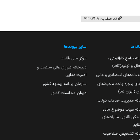
کد مطلب: 739728
نه‌ها
سایر پیوندها
نه جامع کارآفرینی ،
مرکز ملی رقابت
ال و تولید(کات)
دبیرخانه شورای عالی سلامت و
 داده‌های اقتصادی و مالی
امنیت غذایی
مای پنجره واحد محیط‌های
سازمان برنامه بودجه کشور
ن (ایران تما)
دیوان محاسبات کشور
انه مدیریت خدمات دولت
نه هیات موضوع ماده
251 مکرر قانون مالیات‌های
قیم
انه تشخیص صلاحیت