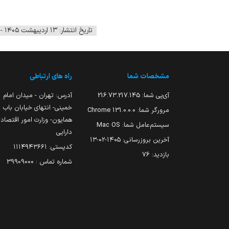
تاریخ انتشار: ۱۳ اردیبهشت ۱۴۰۵ - ۰۹:۳۸
مشخصات شما
راه های ارتباطی
آی‌پی شما:
216.73.217.145
آدرس: تهران - میدان امام
خمینی- انتهای خیابان باب
مرورگر شما:
131.0.0.0 Chrome
همایون- وزارت امور اقتصاد
سیستم‌عامل شما:
Mac OS
دارایی
آخرین بروزرسانی:
۱۴۰۵-۰۲-۱۳
کدپستی: ۱۱۱۴۹۴۳۶۶۱
بازدید:
76
شماره تماس : 39909000