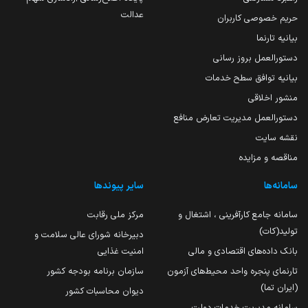
عدالت
حریم خصوصی کاربران
بیانیه تارنما
دستورالعمل بروز رسانی
بیانیه توافق سطح خدمات
منشور اخلاقی
دستورالعمل مدیریت تعارض منافع
نقشه سایت
مناقصه و مزایده
سامانه‌ها
سایر پیوندها
سامانه جامع کارآفرینی ، اشتغال و
مرکز ملی رقابت
تولید(کات)
دبیرخانه شورای عالی سلامت و
بانک داده‌های اقتصادی و مالی
امنیت غذایی
تارنمای پنجره واحد محیط‌های آزمون
سازمان برنامه بودجه کشور
(ایران تما)
دیوان محاسبات کشور
سامانه مدیریت خدمات دولت