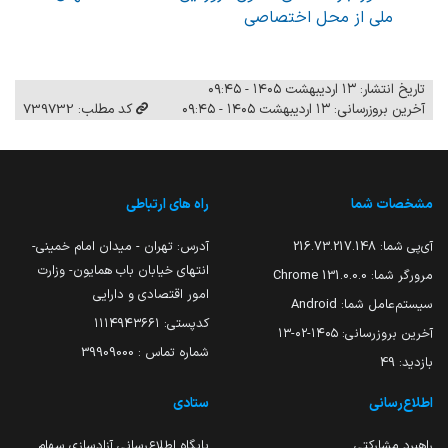
ملی از محل اختصاصی
تاریخ انتشار: ۱۳ اردیبهشت ۱۴۰۵ - ۰۹:۴۵
آخرین بروزرسانی: ۱۳ اردیبهشت ۱۴۰۵ - ۰۹:۴۵
کد مطلب: 739732
مشخصات شما
راه های ارتباطی
آی‌پی شما:
216.73.217.148
آدرس: تهران - میدان امام خمینی-
انتهای خیابان باب همایون- وزارت
مرورگر شما:
131.0.0.0 Chrome
امور اقتصادی و دارایی
سیستم‌عامل شما:
Android
کدپستی: ۱۱۱۴۹۴۳۶۶۱
آخرین بروزرسانی:
۱۴۰۵-۰۲-۱۳
شماره تماس : 39909000
بازدید:
49
اطلاع‌رسانی
ستادی
راهبرد مشارکتی
پایگاه اطلاع‌رسانی آزادسازی سهام