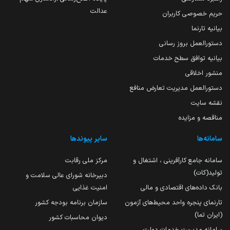
عدالت
حریم خصوصی کاربران
بیانیه تارنما
دستورالعمل بروز رسانی
بیانیه توافق سطح خدمات
منشور اخلاقی
دستورالعمل مدیریت تعارض منافع
نقشه سایت
مناقصه و مزایده
سامانه‌ها
سایر پیوندها
سامانه جامع کارآفرینی ، اشتغال و
مرکز ملی رقابت
تولید(کات)
دبیرخانه شورای عالی سلامت و
بانک داده‌های اقتصادی و مالی
امنیت غذایی
تارنمای پنجره واحد محیط‌های آزمون
سازمان برنامه بودجه کشور
(ایران تما)
دیوان محاسبات کشور
سامانه مدیریت خدمات دولت