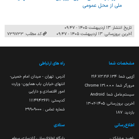
ملی از محل عمومی
تاریخ انتشار: ۱۳ اردیبهشت ۱۴۰۵ - ۰۹:۴۷
آخرین بروزرسانی: ۱۳ اردیبهشت ۱۴۰۵ - ۰۹:۴۷
کد مطلب: 739733
مشخصات شما
راه های ارتباطی
آی‌پی شما:
216.73.216.134
آدرس: تهران - میدان امام خمینی-
انتهای خیابان باب همایون- وزارت
مرورگر شما:
131.0.0.0 Chrome
امور اقتصادی و دارایی
سیستم‌عامل شما:
Android
کدپستی: ۱۱۱۴۹۴۳۶۶۱
آخرین بروزرسانی:
۱۴۰۵-۰۲-۱۳
شماره تماس : 39909000
بازدید:
187
اطلاع‌رسانی
ستادی
راهبرد مشارکتی
پایگاه اطلاع‌رسانی آزادسازی سهام