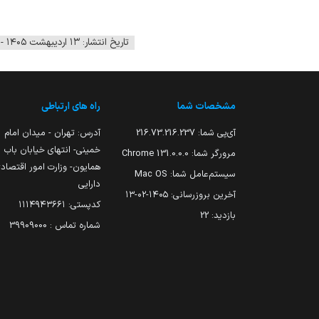
تاریخ انتشار: ۱۳ اردیبهشت ۱۴۰۵ - ۰۹:۵۱
مشخصات شما
راه های ارتباطی
آی‌پی شما:
216.73.216.237
آدرس: تهران - میدان امام
خمینی- انتهای خیابان باب
مرورگر شما:
131.0.0.0 Chrome
همایون- وزارت امور اقتصاد
سیستم‌عامل شما:
Mac OS
دارایی
آخرین بروزرسانی:
۱۴۰۵-۰۲-۱۳
کدپستی: ۱۱۱۴۹۴۳۶۶۱
بازدید:
22
شماره تماس : 39909000