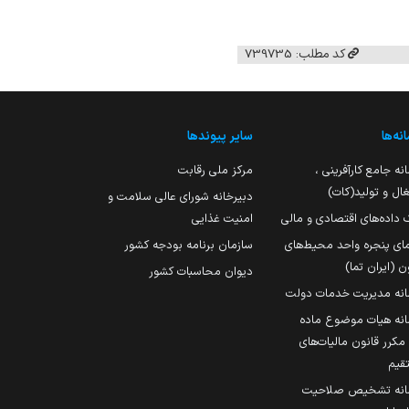
کد مطلب: 739735
نه‌ها
سایر پیوندها
نه جامع کارآفرینی ،
مرکز ملی رقابت
ال و تولید(کات)
دبیرخانه شورای عالی سلامت و
 داده‌های اقتصادی و مالی
امنیت غذایی
مای پنجره واحد محیط‌های
سازمان برنامه بودجه کشور
ن (ایران تما)
دیوان محاسبات کشور
انه مدیریت خدمات دولت
نه هیات موضوع ماده
251 مکرر قانون مالیات‌های
قیم
انه تشخیص صلاحیت