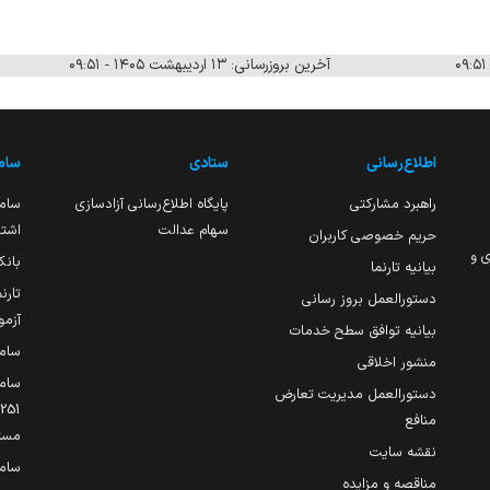
آخرین بروزرسانی: ۱۳ اردیبهشت ۱۴۰۵ - ۰۹:۵۱
اطلاع‌رسانی
ستادی
ساما
راهبرد مشارکتی
پایگاه اطلاع‌رسانی آزادسازی
ساما
سهام عدالت
اشتغ
حریم خصوصی کاربران
ی و
بانک
بیانیه تارنما
تارن
دستورالعمل بروز رسانی
آزمو
بیانیه توافق سطح خدمات
سام
منشور اخلاقی
ساما
دستورالعمل مدیریت تعارض
منافع
مست
نقشه سایت
سام
مناقصه و مزایده