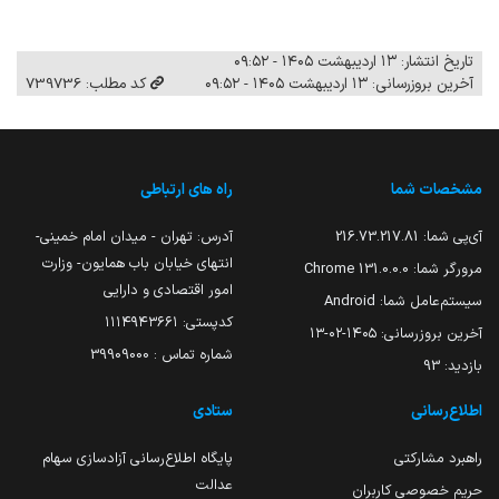
تاریخ انتشار: ۱۳ اردیبهشت ۱۴۰۵ - ۰۹:۵۲
آخرین بروزرسانی: ۱۳ اردیبهشت ۱۴۰۵ - ۰۹:۵۲
کد مطلب: 739736
مشخصات شما
راه های ارتباطی
آی‌پی شما:
216.73.217.81
آدرس: تهران - میدان امام خمینی-
انتهای خیابان باب همایون- وزارت
مرورگر شما:
131.0.0.0 Chrome
امور اقتصادی و دارایی
سیستم‌عامل شما:
Android
کدپستی: ۱۱۱۴۹۴۳۶۶۱
آخرین بروزرسانی:
۱۴۰۵-۰۲-۱۳
شماره تماس : 39909000
بازدید:
93
اطلاع‌رسانی
ستادی
راهبرد مشارکتی
پایگاه اطلاع‌رسانی آزادسازی سهام
عدالت
حریم خصوصی کاربران