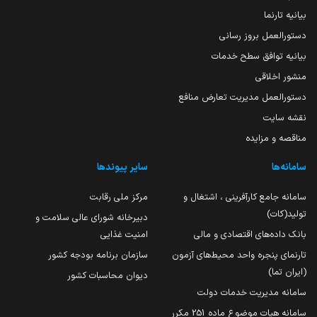
بیانیه تارنما
دستورالعمل بروز رسانی
بیانیه توافق سطح خدمات
منشور اخلاقی
دستورالعمل مدیریت تعارض منافع
نقشه سایت
مناقصه و مزایده
سامانه‌ها
سایر پیوندها
سامانه جامع کارآفرینی ، اشتغال و
مرکز ملی رقابت
تولید(کات)
دبیرخانه شورای عالی سلامت و
بانک داده‌های اقتصادی و مالی
امنیت غذایی
تارنمای پنجره واحد محیط‌های آزمون
سازمان برنامه بودجه کشور
(ایران تما)
دیوان محاسبات کشور
سامانه مدیریت خدمات دولت
سامانه هیات موضوع ماده 251 مکرر