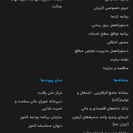
عدالت
حریم خصوصی کاربران
بیانیه تارنما
دستورالعمل بروز رسانی
بیانیه توافق سطح خدمات
منشور اخلاقی
دستورالعمل مدیریت تعارض منافع
نقشه سایت
مناقصه و مزایده
سامانه‌ها
سایر پیوندها
سامانه جامع کارآفرینی ، اشتغال و
مرکز ملی رقابت
تولید(کات)
دبیرخانه شورای عالی سلامت و
بانک داده‌های اقتصادی و مالی
امنیت غذایی
تارنمای پنجره واحد محیط‌های آزمون
سازمان برنامه بودجه کشور
(ایران تما)
دیوان محاسبات کشور
سامانه مدیریت خدمات دولت