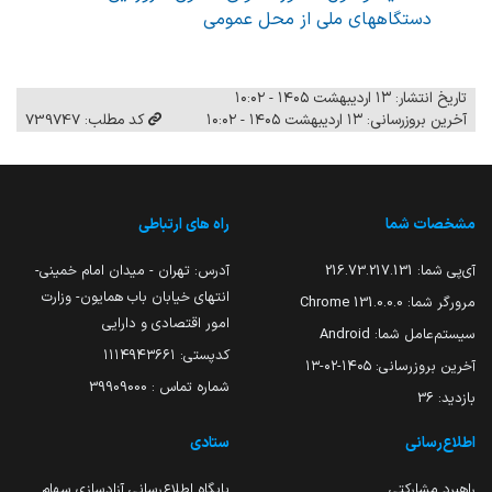
دستگاههای ملی از محل عمومی
تاریخ انتشار: ۱۳ اردیبهشت ۱۴۰۵ - ۱۰:۰۲
آخرین بروزرسانی: ۱۳ اردیبهشت ۱۴۰۵ - ۱۰:۰۲
کد مطلب: 739747
مشخصات شما
راه های ارتباطی
آی‌پی شما:
216.73.217.131
آدرس: تهران - میدان امام خمینی-
انتهای خیابان باب همایون- وزارت
مرورگر شما:
131.0.0.0 Chrome
امور اقتصادی و دارایی
سیستم‌عامل شما:
Android
کدپستی: ۱۱۱۴۹۴۳۶۶۱
آخرین بروزرسانی:
۱۴۰۵-۰۲-۱۳
شماره تماس : 39909000
بازدید:
36
اطلاع‌رسانی
ستادی
راهبرد مشارکتی
پایگاه اطلاع‌رسانی آزادسازی سهام