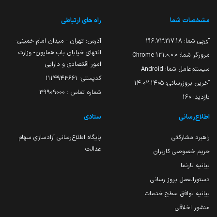
مشخصات شما
راه های ارتباطی
آی‌پی شما:
216.73.217.18
آدرس: تهران - میدان امام خمینی-
انتهای خیابان باب همایون- وزارت
مرورگر شما:
131.0.0.0 Chrome
امور اقتصادی و دارایی
سیستم‌عامل شما:
Android
کدپستی: ۱۱۱۴۹۴۳۶۶۱
آخرین بروزرسانی:
۱۴۰۵-۰۲-۱۴
شماره تماس : 39909000
بازدید:
160
اطلاع‌رسانی
ستادی
راهبرد مشارکتی
پایگاه اطلاع‌رسانی آزادسازی سهام
عدالت
حریم خصوصی کاربران
بیانیه تارنما
دستورالعمل بروز رسانی
بیانیه توافق سطح خدمات
منشور اخلاقی