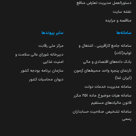
دستورالعمل مدیریت تعارض منافع
نقشه سایت
مناقصه و مزایده
سامانه‌ها
سایر پیوندها
سامانه جامع کارآفرینی ، اشتغال و
مرکز ملی رقابت
تولید(کات)
دبیرخانه شورای عالی سلامت و
بانک داده‌های اقتصادی و مالی
امنیت غذایی
تارنمای پنجره واحد محیط‌های آزمون
سازمان برنامه بودجه کشور
(ایران تما)
دیوان محاسبات کشور
سامانه مدیریت خدمات دولت
سامانه هیات موضوع ماده 251 مکرر
قانون مالیات‌های مستقیم
سامانه تشخیص صلاحیت حسابداران
رسمی