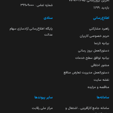
آخرین بروزرسانی:
۱۴۰۵-۰۴-۰۷
شماره تماس : 39909000
بازدید:
1199
اطلاع‌رسانی
ستادی
راهبرد مشارکتی
پایگاه اطلاع‌رسانی آزادسازی سهام
عدالت
حریم خصوصی کاربران
بیانیه تارنما
دستورالعمل بروز رسانی
بیانیه توافق سطح خدمات
منشور اخلاقی
دستورالعمل مدیریت تعارض منافع
نقشه سایت
مناقصه و مزایده
سامانه‌ها
سایر پیوندها
سامانه جامع کارآفرینی ، اشتغال و
مرکز ملی رقابت