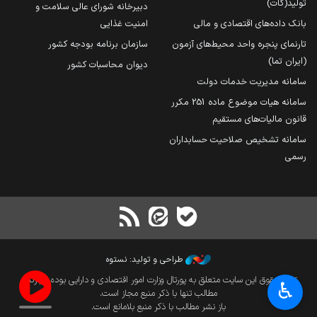
تولید(کات)
دبیرخانه شورای عالی سلامت و
بانک داده‌های اقتصادی و مالی
امنیت غذایی
تارنمای پنجره واحد محیط‌های آزمون
سازمان برنامه بودجه کشور
(ایران تما)
دیوان محاسبات کشور
سامانه مدیریت خدمات دولت
سامانه هیات موضوع ماده 251 مکرر
قانون مالیات‌های مستقیم
سامانه تشخیص صلاحیت حسابداران
رسمی
طراحی و تولید: نستوه
تمام حقوق این سایت متعلق به پورتال وزارت امور اقتصادی و دارایی بوده و بازنشر
♿︎
مطالب تنها با ذکر منبع مجاز است.
باز نشر مطالب با ذکر منبع بلامانع است.