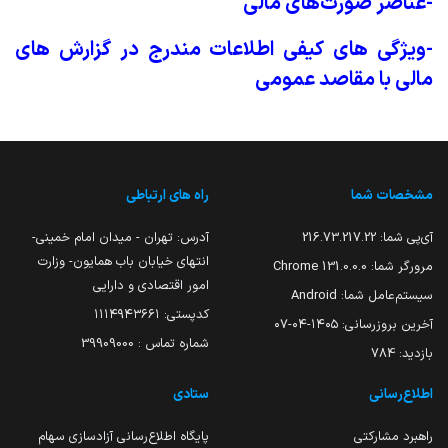
-عناصر صورت‌های مالی
-ویژگی های کیفی اطلاعات مندرج در گزارش های
مالی با مقاصد عمومی
مشخصات شما
راه های ارتباطی
آی‌پی شما:
216.73.217.22
آدرس: تهران - میدان امام خمینی-
انتهای خیابان باب همایون- وزارت
مرورگر شما:
131.0.0.0 Chrome
امور اقتصادی و دارایی
سیستم‌عامل شما:
Android
کدپستی: ۱۱۱۴۹۴۳۶۶۱
آخرین بروزرسانی:
۱۴۰۵-۰۴-۰۷
شماره تماس : 39909000
بازدید:
784
اطلاع‌رسانی
ستادی
راهبرد مشارکتی
پایگاه اطلاع‌رسانی آزادسازی سهام