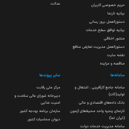
عدالت
حریم خصوصی کاربران
بیانیه تارنما
دستورالعمل بروز رسانی
بیانیه توافق سطح خدمات
منشور اخلاقی
دستورالعمل مدیریت تعارض منافع
نقشه سایت
مناقصه و مزایده
سامانه‌ها
سایر پیوندها
سامانه جامع کارآفرینی ، اشتغال و
مرکز ملی رقابت
تولید(کات)
دبیرخانه شورای عالی سلامت و
بانک داده‌های اقتصادی و مالی
امنیت غذایی
تارنمای پنجره واحد محیط‌های آزمون
سازمان برنامه بودجه کشور
(ایران تما)
دیوان محاسبات کشور
سامانه مدیریت خدمات دولت