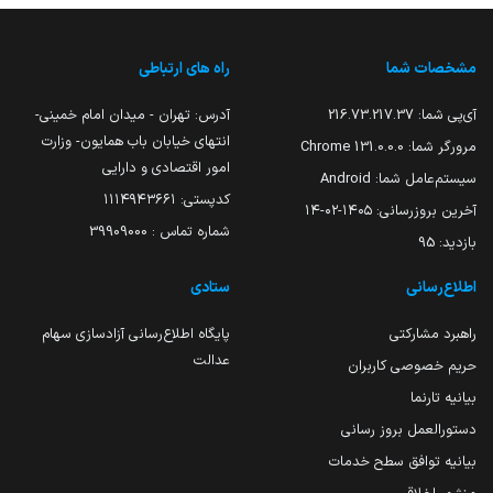
مشخصات شما
راه های ارتباطی
آی‌پی شما:
216.73.217.37
آدرس: تهران - میدان امام خمینی-
انتهای خیابان باب همایون- وزارت
مرورگر شما:
131.0.0.0 Chrome
امور اقتصادی و دارایی
سیستم‌عامل شما:
Android
کدپستی: ۱۱۱۴۹۴۳۶۶۱
آخرین بروزرسانی:
۱۴۰۵-۰۲-۱۴
شماره تماس : 39909000
بازدید:
95
اطلاع‌رسانی
ستادی
راهبرد مشارکتی
پایگاه اطلاع‌رسانی آزادسازی سهام
عدالت
حریم خصوصی کاربران
بیانیه تارنما
دستورالعمل بروز رسانی
بیانیه توافق سطح خدمات