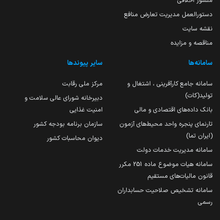
منشور اخلاقی
دستورالعمل مدیریت تعارض منافع
نقشه سایت
مناقصه و مزایده
سامانه‌ها
سایر پیوندها
سامانه جامع کارآفرینی ، اشتغال و
مرکز ملی رقابت
تولید(کات)
دبیرخانه شورای عالی سلامت و
بانک داده‌های اقتصادی و مالی
امنیت غذایی
تارنمای پنجره واحد محیط‌های آزمون
سازمان برنامه بودجه کشور
(ایران تما)
دیوان محاسبات کشور
سامانه مدیریت خدمات دولت
سامانه هیات موضوع ماده 251 مکرر
قانون مالیات‌های مستقیم
سامانه تشخیص صلاحیت حسابداران
رسمی