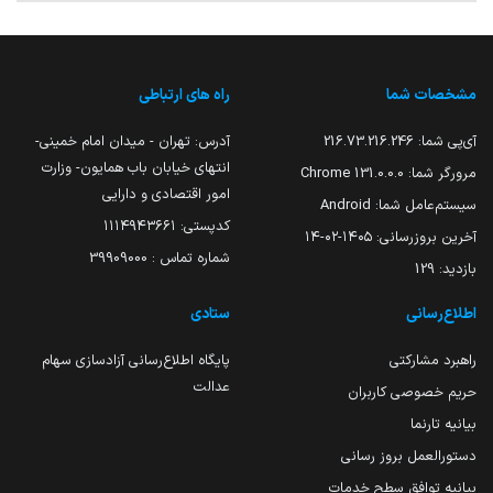
مشخصات شما
راه های ارتباطی
آی‌پی شما:
216.73.216.246
آدرس: تهران - میدان امام خمینی-
انتهای خیابان باب همایون- وزارت
مرورگر شما:
131.0.0.0 Chrome
امور اقتصادی و دارایی
سیستم‌عامل شما:
Android
کدپستی: ۱۱۱۴۹۴۳۶۶۱
آخرین بروزرسانی:
۱۴۰۵-۰۲-۱۴
شماره تماس : 39909000
بازدید:
129
اطلاع‌رسانی
ستادی
راهبرد مشارکتی
پایگاه اطلاع‌رسانی آزادسازی سهام
عدالت
حریم خصوصی کاربران
بیانیه تارنما
دستورالعمل بروز رسانی
بیانیه توافق سطح خدمات