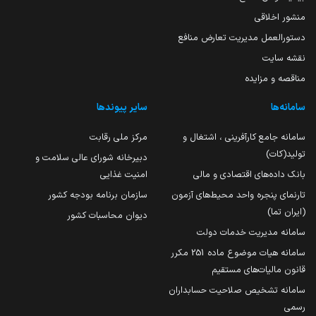
منشور اخلاقی
دستورالعمل مدیریت تعارض منافع
نقشه سایت
مناقصه و مزایده
سامانه‌ها
سایر پیوندها
سامانه جامع کارآفرینی ، اشتغال و
مرکز ملی رقابت
تولید(کات)
دبیرخانه شورای عالی سلامت و
بانک داده‌های اقتصادی و مالی
امنیت غذایی
تارنمای پنجره واحد محیط‌های آزمون
سازمان برنامه بودجه کشور
(ایران تما)
دیوان محاسبات کشور
سامانه مدیریت خدمات دولت
سامانه هیات موضوع ماده 251 مکرر
قانون مالیات‌های مستقیم
سامانه تشخیص صلاحیت حسابداران
رسمی