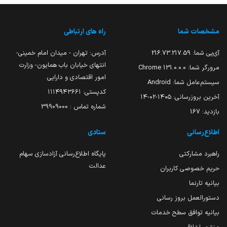
مشخصات شما
راه های ارتباطی
آی‌پی شما:
216.73.217.59
آدرس: تهران - میدان امام خمینی-
انتهای خیابان باب همایون- وزارت
مرورگر شما:
131.0.0.0 Chrome
امور اقتصادی و دارایی
سیستم‌عامل شما:
Android
کدپستی: ۱۱۱۴۹۴۳۶۶۱
آخرین بروزرسانی:
۱۴۰۵-۰۲-۱۴
شماره تماس : 39909000
بازدید:
167
اطلاع‌رسانی
ستادی
راهبرد مشارکتی
پایگاه اطلاع‌رسانی آزادسازی سهام
عدالت
حریم خصوصی کاربران
بیانیه تارنما
دستورالعمل بروز رسانی
بیانیه توافق سطح خدمات