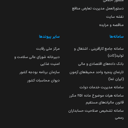
منشور اخلاقی
دستورالعمل مدیریت تعارض منافع
نقشه سایت
مناقصه و مزایده
سامانه‌ها
سایر پیوندها
سامانه جامع کارآفرینی ، اشتغال و
مرکز ملی رقابت
تولید(کات)
دبیرخانه شورای عالی سلامت و
بانک داده‌های اقتصادی و مالی
امنیت غذایی
تارنمای پنجره واحد محیط‌های آزمون
سازمان برنامه بودجه کشور
(ایران تما)
دیوان محاسبات کشور
سامانه مدیریت خدمات دولت
سامانه هیات موضوع ماده 251 مکرر
قانون مالیات‌های مستقیم
سامانه تشخیص صلاحیت حسابداران
رسمی