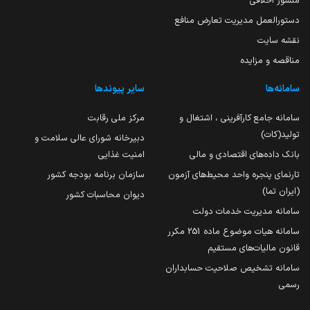
منشور اخلاقی
دستورالعمل مدیریت تعارض منافع
نقشه سایت
مناقصه و مزایده
سامانه‌ها
سایر پیوندها
سامانه جامع کارآفرینی ، اشتغال و
مرکز ملی رقابت
تولید(کات)
دبیرخانه شورای عالی سلامت و
بانک داده‌های اقتصادی و مالی
امنیت غذایی
تارنمای پنجره واحد محیط‌های آزمون
سازمان برنامه بودجه کشور
(ایران تما)
دیوان محاسبات کشور
سامانه مدیریت خدمات دولت
سامانه هیات موضوع ماده 251 مکرر
قانون مالیات‌های مستقیم
سامانه تشخیص صلاحیت حسابداران
رسمی