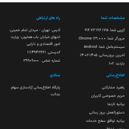
مشخصات شما
راه های ارتباطی
آی‌پی شما:
216.73.216.175
آدرس: تهران - میدان امام خمینی-
انتهای خیابان باب همایون- وزارت
مرورگر شما:
131.0.0.0 Chrome
امور اقتصادی و دارایی
سیستم‌عامل شما:
Android
کدپستی: ۱۱۱۴۹۴۳۶۶۱
آخرین بروزرسانی:
۱۴۰۵-۰۲-۱۴
شماره تماس : 39909000
بازدید:
102
اطلاع‌رسانی
ستادی
راهبرد مشارکتی
پایگاه اطلاع‌رسانی آزادسازی سهام
عدالت
حریم خصوصی کاربران
بیانیه تارنما
دستورالعمل بروز رسانی
بیانیه توافق سطح خدمات