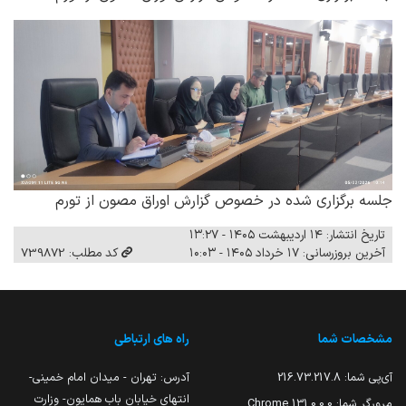
جلسه برگزاری شده در خصوص گزارش اوراق مصون از تورم
تاریخ انتشار: ۱۴ اردیبهشت ۱۴۰۵ - ۱۳:۲۷
آخرین بروزرسانی: ۱۷ خرداد ۱۴۰۵ - ۱۰:۰۳
کد مطلب: 739872
مشخصات شما
راه های ارتباطی
آی‌پی شما:
216.73.217.8
آدرس: تهران - میدان امام خمینی-
انتهای خیابان باب همایون- وزارت
مرورگر شما:
131.0.0.0 Chrome