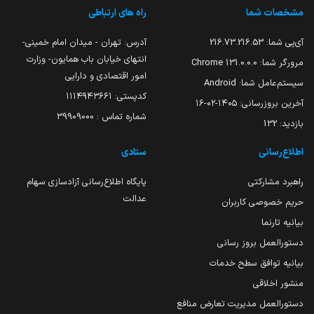
مشخصات شما
راه های ارتباطی
آی‌پی شما:
216.73.216.53
آدرس: تهران - میدان امام خمینی-
انتهای خیابان باب همایون- وزارت
مرورگر شما:
131.0.0.0 Chrome
امور اقتصادی و دارایی
سیستم‌عامل شما:
Android
کدپستی: ۱۱۱۴۹۴۳۶۶۱
آخرین بروزرسانی:
۱۴۰۵-۰۲-۱۶
شماره تماس : 39909000
بازدید:
132
اطلاع‌رسانی
ستادی
راهبرد مشارکتی
پایگاه اطلاع‌رسانی آزادسازی سهام
عدالت
حریم خصوصی کاربران
بیانیه تارنما
دستورالعمل بروز رسانی
بیانیه توافق سطح خدمات
منشور اخلاقی
دستورالعمل مدیریت تعارض منافع