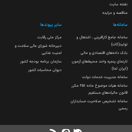
نقشه سایت
مناقصه و مزایده
سامانه‌ها
سایر پیوندها
سامانه جامع کارآفرینی ، اشتغال و
مرکز ملی رقابت
تولید(کات)
دبیرخانه شورای عالی سلامت و
بانک داده‌های اقتصادی و مالی
امنیت غذایی
تارنمای پنجره واحد محیط‌های آزمون
سازمان برنامه بودجه کشور
(ایران تما)
دیوان محاسبات کشور
سامانه مدیریت خدمات دولت
سامانه هیات موضوع ماده 251 مکرر
قانون مالیات‌های مستقیم
سامانه تشخیص صلاحیت حسابداران
رسمی