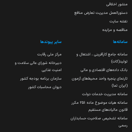
منشور اخلاقی
دستورالعمل مدیریت تعارض منافع
نقشه سایت
مناقصه و مزایده
سامانه‌ها
سایر پیوندها
سامانه جامع کارآفرینی ، اشتغال و
مرکز ملی رقابت
تولید(کات)
دبیرخانه شورای عالی سلامت و
بانک داده‌های اقتصادی و مالی
امنیت غذایی
تارنمای پنجره واحد محیط‌های آزمون
سازمان برنامه بودجه کشور
(ایران تما)
دیوان محاسبات کشور
سامانه مدیریت خدمات دولت
سامانه هیات موضوع ماده 251 مکرر
قانون مالیات‌های مستقیم
سامانه تشخیص صلاحیت حسابداران
رسمی