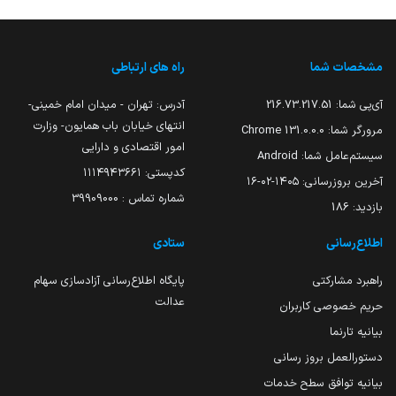
مشخصات شما
راه های ارتباطی
آی‌پی شما:
216.73.217.51
آدرس: تهران - میدان امام خمینی-
انتهای خیابان باب همایون- وزارت
مرورگر شما:
131.0.0.0 Chrome
امور اقتصادی و دارایی
سیستم‌عامل شما:
Android
کدپستی: ۱۱۱۴۹۴۳۶۶۱
آخرین بروزرسانی:
۱۴۰۵-۰۲-۱۶
شماره تماس : 39909000
بازدید:
186
اطلاع‌رسانی
ستادی
راهبرد مشارکتی
پایگاه اطلاع‌رسانی آزادسازی سهام
عدالت
حریم خصوصی کاربران
بیانیه تارنما
دستورالعمل بروز رسانی
بیانیه توافق سطح خدمات