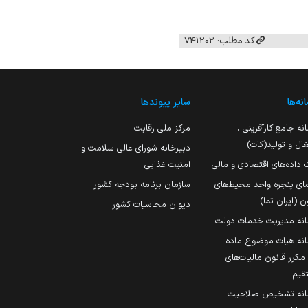
کد مطلب: 741202
نه‌ها
سایر پیوندها
نه جامع کارآفرینی ،
مرکز ملی رقابت
ال و تولید(کات)
دبیرخانه شورای عالی سلامت و
 داده‌های اقتصادی و مالی
امنیت غذایی
مای پنجره واحد محیط‌های
سازمان برنامه بودجه کشور
ن (ایران تما)
دیوان محاسبات کشور
انه مدیریت خدمات دولت
نه هیات موضوع ماده
251 مکرر قانون مالیات‌های
قیم
انه تشخیص صلاحیت