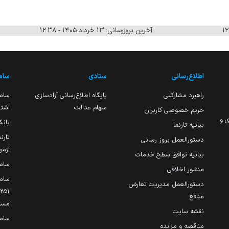
آخرین بروزرسانی: ۱۳ خرداد ۱۴۰۵ - ۱۲:۳۸
اطلاع‌رسانی
ستادی
ساما
راهبرد مشارکتی
پایگاه اطلاع‌رسانی آزادسازی
ساما
سهام عدالت
اشتغ
حریم خصوصی کاربران
ی و
بانک
بیانیه تارنما
تارن
دستورالعمل بروز رسانی
آزمو
بیانیه توافق سطح خدمات
سام
منشور اخلاقی
ساما
دستورالعمل مدیریت تعارض
منافع
مست
نقشه سایت
سام
مناقصه و مزایده