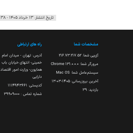
تاریخ انتشار: ۱۳ خرداد ۱۴۰۵ - ۱۲:۳۸
مشخصات شما
راه های ارتباطی
آی‌پی شما:
216.73.217.52
آدرس: تهران - میدان امام
خمینی- انتهای خیابان باب
مرورگر شما:
131.0.0.0 Chrome
همایون- وزارت امور اقتصاد
سیستم‌عامل شما:
Mac OS
دارایی
آخرین بروزرسانی:
۱۴۰۵-۰۳-۱۳
کدپستی: ۱۱۱۴۹۴۳۶۶۱
بازدید:
39
شماره تماس : 39909000