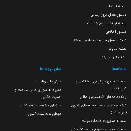
بیانیه تارنما
دستورالعمل بروز رسانی
بیانیه توافق سطح خدمات
منشور اخلاقی
دستورالعمل مدیریت تعارض منافع
نقشه سایت
مناقصه و مزایده
سامانه‌ها
سایر پیوندها
سامانه جامع کارآفرینی ، اشتغال و
مرکز ملی رقابت
تولید(کات)
دبیرخانه شورای عالی سلامت و
بانک داده‌های اقتصادی و مالی
امنیت غذایی
تارنمای پنجره واحد محیط‌های آزمون
سازمان برنامه بودجه کشور
(ایران تما)
دیوان محاسبات کشور
سامانه مدیریت خدمات دولت
سامانه هیات موضوع ماده 251 مکرر