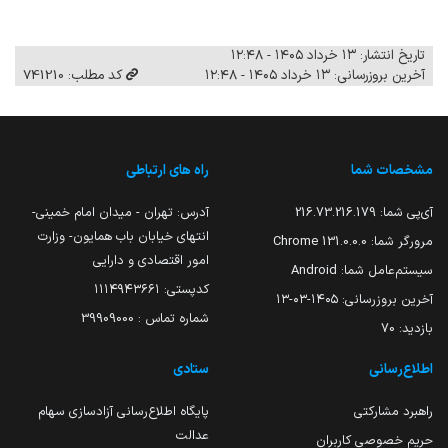
تاریخ انتشار: ۱۳ خرداد ۱۴۰۵ - ۱۲:۴۸
آخرین بروزرسانی: ۱۳ خرداد ۱۴۰۵ - ۱۲:۴۸
کد مطلب: 741210
مشخصات شما
راه های ارتباطی
آی‌پی شما:
216.73.216.179
آدرس: تهران - میدان امام خمینی-
انتهای خیابان باب همایون- وزارت
مرورگر شما:
131.0.0.0 Chrome
امور اقتصادی و دارایی
سیستم‌عامل شما:
Android
کدپستی: ۱۱۱۴۹۴۳۶۶۱
آخرین بروزرسانی:
۱۴۰۵-۰۳-۱۳
شماره تماس : 39909000
بازدید:
70
اطلاع‌رسانی
ستادی
راهبرد مشارکتی
پایگاه اطلاع‌رسانی آزادسازی سهام
عدالت
حریم خصوصی کاربران