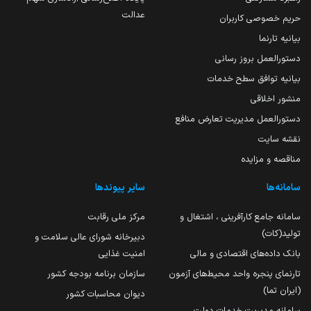
عدالت
حریم خصوصی کاربران
بیانیه تارنما
دستورالعمل بروز رسانی
بیانیه توافق سطح خدمات
منشور اخلاقی
دستورالعمل مدیریت تعارض منافع
نقشه سایت
مناقصه و مزایده
سامانه‌ها
سایر پیوندها
سامانه جامع کارآفرینی ، اشتغال و
مرکز ملی رقابت
تولید(کات)
دبیرخانه شورای عالی سلامت و
بانک داده‌های اقتصادی و مالی
امنیت غذایی
تارنمای پنجره واحد محیط‌های آزمون
سازمان برنامه بودجه کشور
(ایران تما)
دیوان محاسبات کشور
سامانه مدیریت خدمات دولت