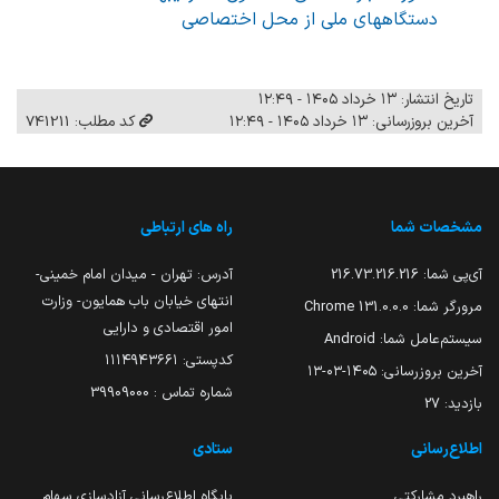
دستگاههای ملی از محل اختصاصی
تاریخ انتشار: ۱۳ خرداد ۱۴۰۵ - ۱۲:۴۹
آخرین بروزرسانی: ۱۳ خرداد ۱۴۰۵ - ۱۲:۴۹
کد مطلب: 741211
مشخصات شما
راه های ارتباطی
آی‌پی شما:
216.73.216.216
آدرس: تهران - میدان امام خمینی-
انتهای خیابان باب همایون- وزارت
مرورگر شما:
131.0.0.0 Chrome
امور اقتصادی و دارایی
سیستم‌عامل شما:
Android
کدپستی: ۱۱۱۴۹۴۳۶۶۱
آخرین بروزرسانی:
۱۴۰۵-۰۳-۱۳
شماره تماس : 39909000
بازدید:
27
اطلاع‌رسانی
ستادی
راهبرد مشارکتی
پایگاه اطلاع‌رسانی آزادسازی سهام